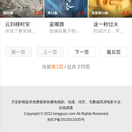
3.0
1.0
2.0
第20集
第11集
更新第33集
云归槿时安
蓝嘴唇
这一秒过火
讲述了黎安城大郡主棠溪槿与烈云峥之间曲折动人的情感，以及
改编自夏子煦的小说《蓝嘴唇》。
民国沪上，军阀幼
第一页
上一页
下一页
最后页
当前
第1页
/ 总共 270页
天堂影视
提供免费最新热播电视剧、动漫、综艺、无删减高清电影大全
在线观看
Copyright © 2022 longguzz.com All Rights Reserved
桂ICP备2022013335号