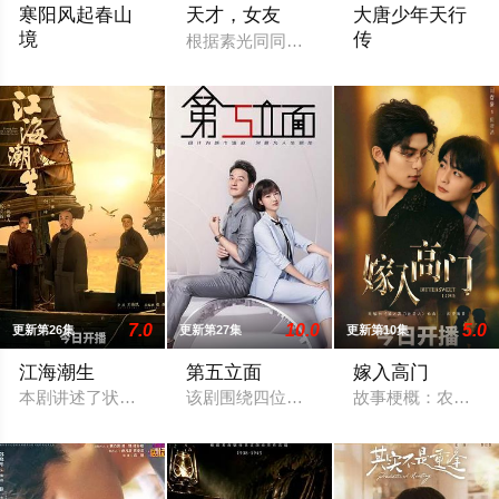
寒阳风起春山
天才，女友
大唐少年天行
境
传
根据素光同同名小说改编。江逾白长大以后
故事发生在远离尘嚣的春日山野，两个孤独的人因机缘巧合相遇
猫女夜行、琵琶自燃
7.0
10.0
5.0
更新第26集
更新第27集
更新第10集
江海潮生
第五立面
嫁入高门
本剧讲述了状元实业家张謇创办大生企业，实业报国的故事。甲
该剧围绕四位建筑师展开，讲述了他们在
故事梗概：农村青