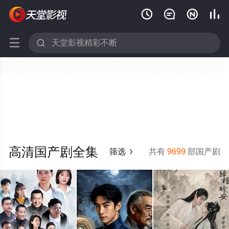






高清国产剧全集
筛选
共有
9699
部国产剧
