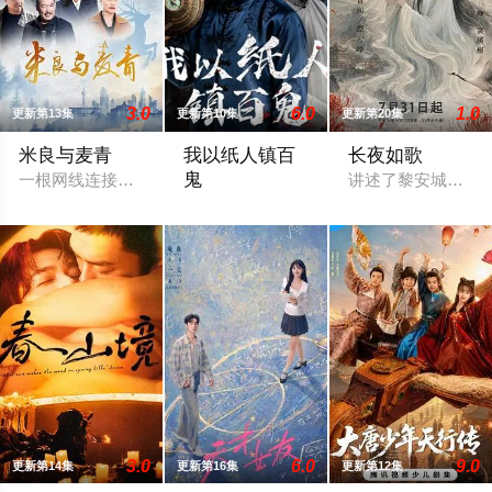
3.0
6.0
1.0
更新第13集
更新第10集
更新第20集
米良与麦青
我以纸人镇百
长夜如歌
鬼
一根网线连接了中国鹿鸣村和英国牛津，麦香通过视频向米良宣
讲述了黎安城大郡
苏木继承了失踪父亲留下的白事馆，本想
3.0
6.0
9.0
更新第14集
更新第16集
更新第12集