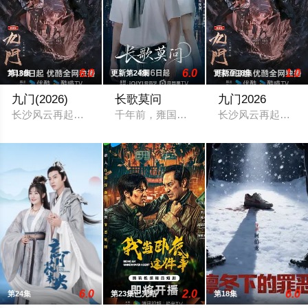
6.0
6.0
1.0
第18集
更新第24集
更新至18集
九门(2026)
长歌莫问
九门2026
长沙风云再起之时，张启山（陈伟霆 饰）与吴老狗（曾舜晞 饰
千年前，雍国泥塑世家楚门因进贡的“十二
长沙风云再起之时，
6.0
2.0
6.0
第24集
第23集已完结
第18集