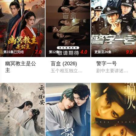
7.0
4.0
9.0
第15集已完结
第12集
更新至26集
幽冥教主是公
盲盒 (2026)
警字一号
主
五个相互独立，又彼此呼应的故事——用一
剧中主要讲述了以谷
乙亥年秋，云州骤起幽冥教，教主独孤晴专杀薄情负心德行有亏