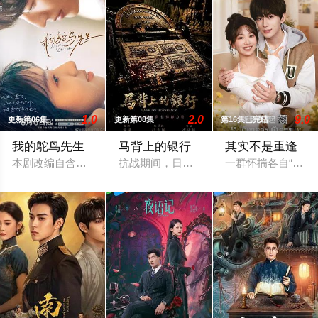
1.0
2.0
9.0
更新第06集
更新第08集
第16集已完结
我的鸵鸟先生
马背上的银行
其实不是重逢
本剧改编自含胭的同名小说，讲述了邻家女孩庞倩（苏晓彤 饰）
抗战期间，日伪政府强行推广、使用由“中
一群怀揣各自“失意