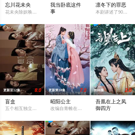
忘川花未央
我当卧底这件
凛冬下的罪恶
事
花未央除妖唤醒簪中战神百里忘川元神，二人共感相连，一同寻
本剧讲述了90年代
程序员李文刻意接近顾婷，利用顾炎女儿
8.0
7.0
2.0
更新至12集
更新第18集
第06集
盲盒
昭阳公主
吾凰在上之凤
御四方
五个相互独立，又彼此呼应的故事——用一场精心策划的“夏令营
改编自青帷在晋江文学城的小说《平阳公
改编自快看漫画作