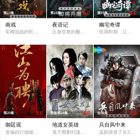
10.0
6.0
6.0
第13集
第16集
第15集
南戏
夜语记
幽宅奇谭
军阀混战的民国奉城，玉佛头离奇失窃，戏班主横尸戏台，将冷
出身贫寒的酿酒师叶小唯遭遇爱人程桉、
民国时期，江淮与迅
5.0
4.0
2.0
第20集
更新第28集
全36集
御廷谣
地道女英雄
兵自风中来
改编自行烟烟的同名小说。孟廷辉，大平王朝有史以来个以女子
鬼子围剿扫荡狼牙山根据地，日军大队长
该剧讲述了在396