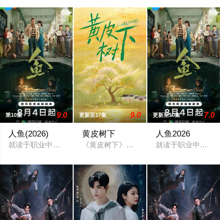
9.0
9.0
7.0
第10集
更新至17集
更新至10集
人鱼(2026)
黄皮树下
人鱼2026
就读于职业中学培训部的花季女生苏琳（黄杨钿甜 饰），虽自小
《黄皮树下》是由中央广播电视总台农业
就读于职业中学培