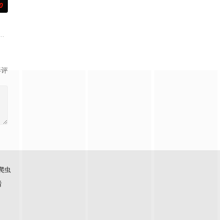
0
少年时过失杀人，为防有朝一日
事——用一场精心策划的“夏令营”完成复仇的受害者；临终前与遗
影评
爬虫
看