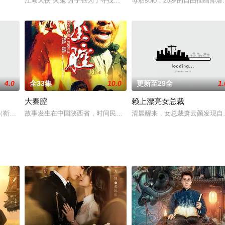
江湖大侠“火鬼”方子钰为了寻找多年前家族冤假错案的真相，隐瞒身
母胎solo，25岁的自由插画
4.0
全33集
10.0
更新至29全
1.
大秦腔
赖上漂亮女总裁
（靳东 饰）临危受命，团结广大干部群众，加强党风廉政建设，挽回流
故事发生在中国陕西省，时间民国六年（公元1927年）死囚韩茂臣一
清晨醒来，女总裁萧云颜发现自