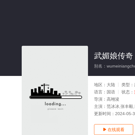
武媚娘传奇
别名：wumeiniangchu
地区：
大陆
类型：
语言：
国语
状态：
导演：
高翊浚
主演：
范冰冰,张丰毅,
更新时间：
2024-05-
在线观看
