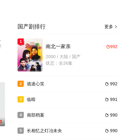
国产剧排行
更多

,
1
删
南北一家亲
992

2000 / 大陆 / 国产
状态：全26集
诡迷心笑
992
2

临暗
991
3

南部档案
990
4

0
长相忆之灯冶未央
990
5
