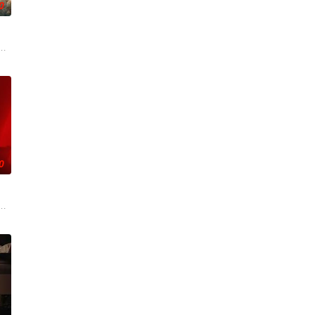
0
相对、父母冤案、连环下毒……
子，偶遇“白天人住屋，晚上鬼占房”的阴阳宅，江淮被掳走配“
0
从恨意中涅槃重生，借私生女桑
辉，大平王朝有史以来个以女子进士科三元及第入翰林院的奇女子。