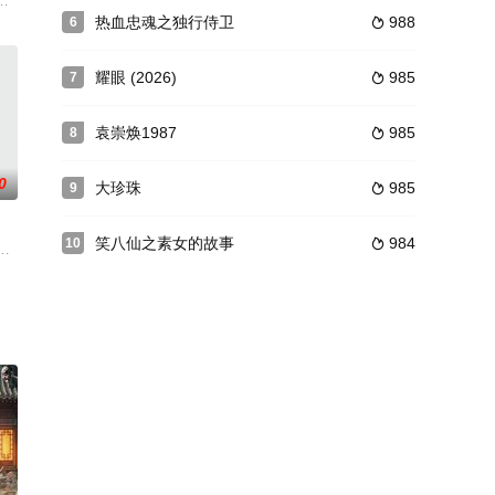
份进入大理寺当杂役，与有过
师洛书园阴差阳错嫁给了大学时暗恋对象男神叶慕辰。而叶慕辰青
热血忠魂之独行侍卫
988
6

耀眼 (2026)
985
7

袁崇焕1987
985
8

0
大珍珠
985
9

笑八仙之素女的故事
984
10

声惊天地，泣鬼神的秦腔花
己竟身处陌生房间，身边还睡着一个陌生男人。萧云颜以为自己遭遇