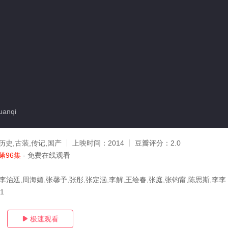
anqi
历史,古装,传记,国产
上映时间：
2014
豆瓣评分：
2.0
第96集
- 免费在线观看
李治廷,周海媚,张馨予,张彤,张定涵,李解,王绘春,张庭,张钧甯,陈思斯,李李
31
极速观看
