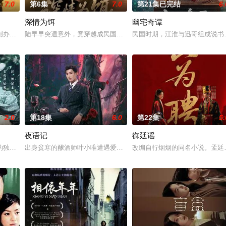
7.0
第6集
7.0
第21集已完结
6.
深情为饵
幽宅奇谭
“江逾白，我喜欢你，哲学和生物
创办大生企业，实业报国的故事。甲午战争后，国家蒙羞，张謇虽高中状
陆早早突遭意外，竟穿越成民国少夫人苏沐晚，醒来，却是丈夫枪口
民国时期，江淮与迅哥组成说书班
2.0
第18集
6.0
第22集
5.
夜语记
御廷谣
人诬陷私通的世家名媛小姐傅庭芸，
的独家连载漫画《吾凰在上》。
出身贫寒的酿酒师叶小唯遭遇爱人程桉、恩师林晚媚的双重背叛。她
改编自行烟烟的同名小说。孟廷