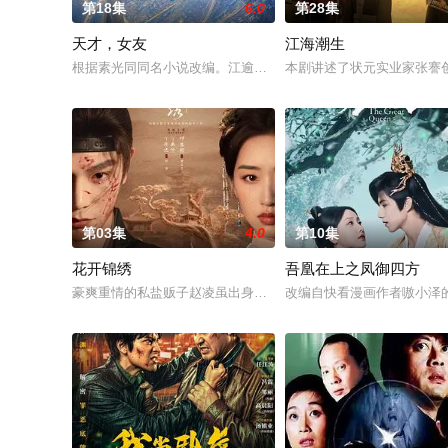
第18集
6.0
第28集
天才，女友
江海潮生
根据素光同同名小说改编。江逾白长大以后，林知夏忽然对他说：
本剧讲述了状元实业家张謇
第03集
4.0
第10集
花开锦绣
吾凰在上之凤御四方
豪爽重情的私盐贩子赵凌虽出身草莽，却心怀壮志，他结识了遭
改编自快看漫画作者嗷小泽