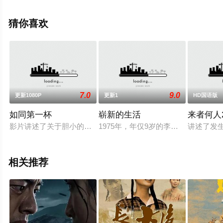
等演员精彩演绎的印度电影，手机免费观看高清未删减完
整版电影大全就上天堂电影网，更多剧情信息可移步至豆
猜你喜欢
瓣电影、电视猫或剧情网等平台了解。
7.0
9.0
更新1080P
更新1
HD国语版
如同第一杯
崭新的生活
来者何人2
影片讲述了关于胆小的药店销售员找到自信的故事
1975年，年仅9岁的李珍熙（金赛
讲述了发
相关推荐