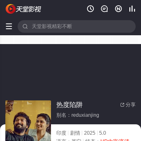






热度陷阱
分享

别名：reduxianjing
印度
剧情
2025
5.0