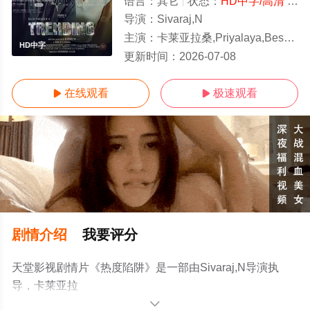
语言：
其它
状态：
HD中字/高清
- 免费在线观看
导演：
Sivaraj,N
主演：
卡莱亚拉桑,Priyalaya,Besant,Ravi,Prem,Kumar,Vidhya,B
HD中字
更新时间：
2026-07-08
在线观看
极速观看


剧情介绍
我要评分
天堂影视剧情片《热度陷阱》是一部由Sivaraj,N导演执
导，卡莱亚拉
桑,Priyalaya,Besant,Ravi,Prem,Kumar,Vidhya,Borgia,Shivan
