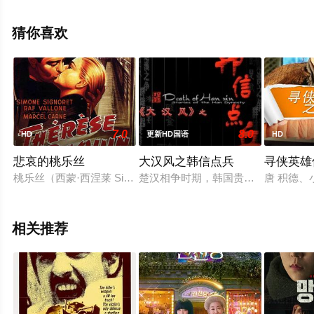
看高清未删减完整版电影大全就上天堂电影网，更多剧情
信息可移步至豆瓣电影、电视猫或剧情网等平台了解。
猜你喜欢
7.0
8.0
HD
更新HD国语
HD
悲哀的桃乐丝
大汉风之韩信点兵
寻侠英雄
桃乐丝（西蒙·西涅莱 Simone Signoret 饰）的丈夫是个脾气
楚汉相争时期，韩国贵族后裔韩信以
唐 积德
相关推荐