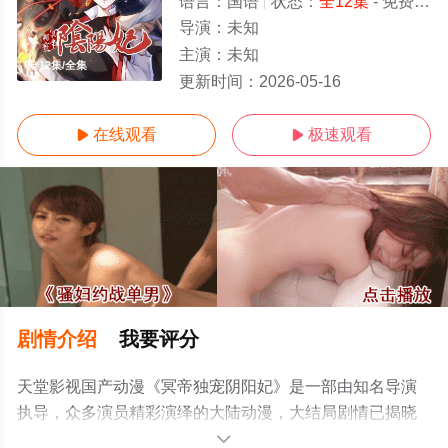
语言：
国语
状态：
全12集
- 免费在线观看
导演：
未知
主演：
未知
全12集/全集
更新时间：
2026-05-16
在线观看
极速观看


剧情介绍
我要评分
天堂影视国产动漫《冥帝独宠阴阳妃》是一部由知名导演
执导，众多演员精彩演绎的大陆动漫，大结局剧情已揭晓
（全12集），手机免费观看高清未删减完整版动漫全集就
