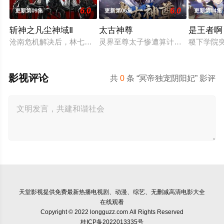
6.0
6.0
更新第09集
更新第06集
更新第04集
斩神之凡尘神域Ⅱ
太古神尊
是王者啊
沧南危机解决后，林七夜完成津南山为期一年的守夜人集训考核，
灵界至尊太子惨遭算计身死，重生跌
稷下学院突
影视评论
共
0
条 “冥帝独宠阴阳妃” 影评
天堂影视
提供免费最新热播电视剧、动漫、综艺、无删减高清电影大全
在线观看
Copyright © 2022 longguzz.com All Rights Reserved
桂ICP备2022013335号