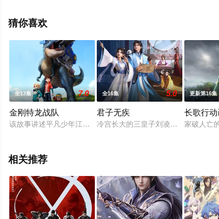
上天堂电影网，更多剧情信息可移步至豆瓣动漫、电视猫
或剧情网等平台了解。
猜你喜欢
7.0
5.0
全13集
全16集
更新第16集
金刚特龙战队
君子无疾
长歌行动
该故事讲述平凡少年江赞奇迹般地唤醒巨型霸王龙，展开一场跨
冷宫长大的三皇子刘凌有个不为人知的
家破人亡
相关推荐