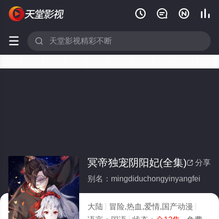






冥帝独宠阴阳妃(全集)
分享

别名：mingdiduchongyinyangfei
大陆
冒险,热血,爱情,国产动漫
2020