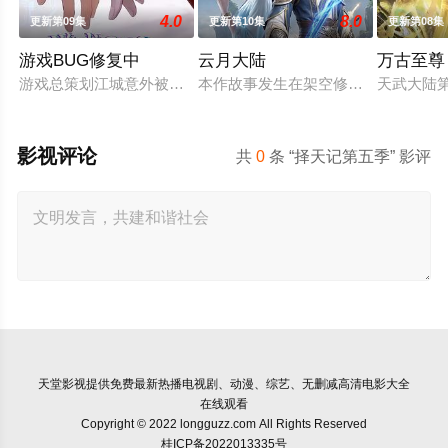
4.0
8.0
更新第09集
更新第10集
更新第08集
游戏BUG修复中
云月大陆
万古至尊
游戏总策划江城意外被卷入自己设计的《诸神黄昏》游戏世界，与
本作故事发生在架空修仙世界——云
天武大陆
影视评论
共
0
条 “择天记第五季” 影评
天堂影视
提供免费最新热播电视剧、动漫、综艺、无删减高清电影大全
在线观看
Copyright © 2022 longguzz.com All Rights Reserved
桂ICP备2022013335号