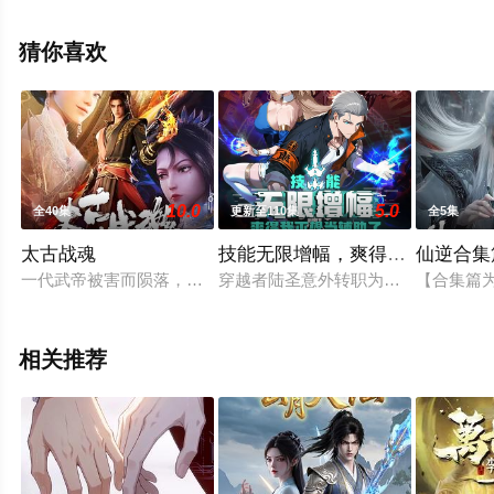
情已揭晓（全12集），手机免费观看高清未删减完整版动
漫全集就上天堂电影网，更多剧情信息可移步至豆瓣动
猜你喜欢
漫、电视猫或剧情网等平台了解。
10.0
5.0
全40集
更新至110集
全5集
太古战魂
技能无限增幅，爽得我不想当辅
仙逆合集
一代武帝被害而陨落，万年之后重生在一位名为秦风的少年身上
穿越者陆圣意外转职为受人鄙视的最弱
【合集篇
相关推荐