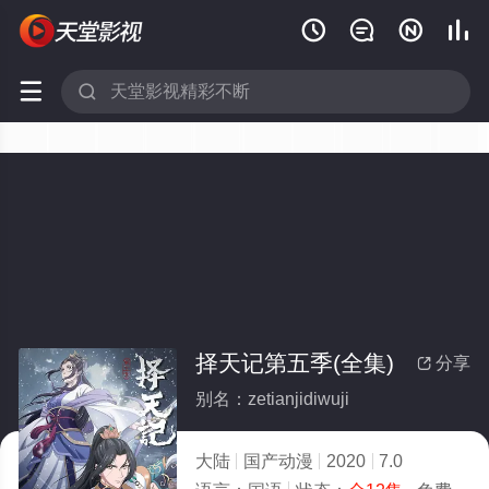






择天记第五季(全集)
分享

别名：zetianjidiwuji
大陆
国产动漫
2020
7.0