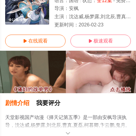
语言：
国语
状态：
全12集
- 免费在线观看
导演：
安枫
主演：
沈达威,杨梦露,刘北辰,曹真,夏磊,柯暮卿,卞云鹏,鬼月,黑石稔,苏鑫,杜晴晴
全12集/全集
更新时间：
2026-02-23
在线观看
极速观看


剧情介绍
我要评分
天堂影视国产动漫《择天记第五季》是一部由安枫导演执
导，沈达威,杨梦露,刘北辰,曹真,夏磊,柯暮卿,卞云鹏,鬼月,
黑石稔,苏鑫,杜晴晴等演员精彩演绎的大陆动漫，大结局剧
