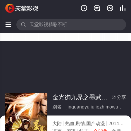






金光御九界之墨武侠锋(全集)
分享

别名：jinguangyujiujiezhimowuxiafeng
大陆
热血,剧情,国产动漫
2014
10.