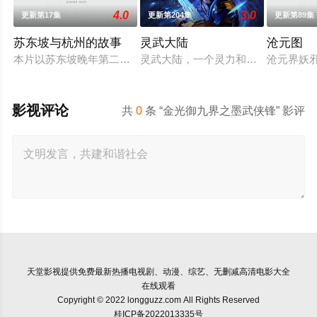
4.0
3.0
更新第17集
更新第204集
更新第89集
苏东坡与杭州的故事
灵武大陆
沧元图
本片以苏东坡晚年第二次赴任杭州，与老友佛印（一心想将苏东
灵武大陆，一个灵力和武魂并存的世
沧元界妖
影视评论
共
0
条 “金光御九界之墨武侠锋” 影评
天堂影视
提供免费最新热播电视剧、动漫、综艺、无删减高清电影大全
在线观看
Copyright © 2022 longguzz.com All Rights Reserved
桂ICP备2022013335号