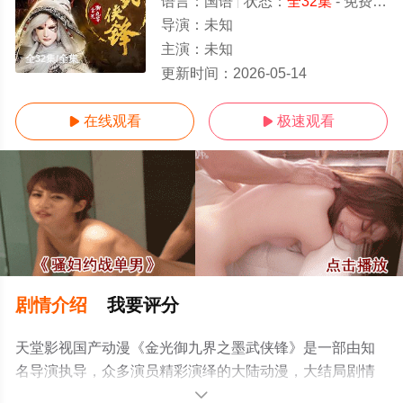
语言：
国语
状态：
全32集
- 免费在线观看
导演：
未知
主演：
未知
全32集/全集
更新时间：
2026-05-14
在线观看
极速观看


剧情介绍
我要评分
天堂影视国产动漫《金光御九界之墨武侠锋》是一部由知
名导演执导，众多演员精彩演绎的大陆动漫，大结局剧情
已揭晓（全32集），手机免费观看高清未删减完整版动漫
