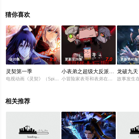
全集就上天堂电影网，更多剧情信息可移步至豆瓣动漫、
电视猫或剧情网等平台了解。
猜你喜欢
9.0
7.0
全20集
更新至26集
更新第40集
灵契第一季
小表弟之超级大反派动态漫
龙破九天
电视动画《灵契》（Spiritpact）改编自瓶子原作的同名网络漫
小冒险家表哥和表弟在调查蓝星三大本
故事发生
相关推荐