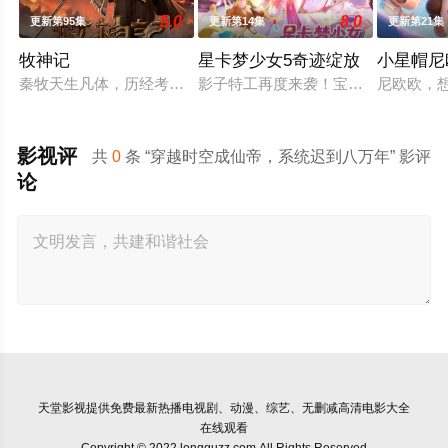
5.0
8.0
更新第95集
更新第14集
更新第21集
牧神记
星卡梦少女5奇迹绽放
小星帽尼
秦牧天生凡体，历经考验成为天魔教教主，被延康国封为第一任
影子特工再度来袭！宝石族精灵竟然
尼欧欧，
影视评
共
0
条 “穿越时空成仙帝，系统迟到八万年” 影评
论
天堂影视
提供免费最新热播电视剧、动漫、综艺、无删减高清电影大全
在线观看
Copyright © 2022 longguzz.com All Rights Reserved