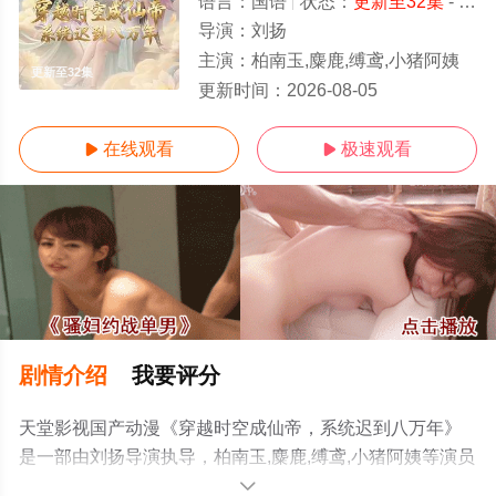
语言：
国语
状态：
更新至32集
- 免费在线观看
导演：
刘扬
主演：
柏南玉,麋鹿,缚鸢,小猪阿姨
更新至32集
更新时间：
2026-08-05
在线观看
极速观看


剧情介绍
我要评分
天堂影视国产动漫《穿越时空成仙帝，系统迟到八万年》
是一部由刘扬导演执导，柏南玉,麋鹿,缚鸢,小猪阿姨等演员
精彩演绎的大陆动漫，手机免费观看高清未删减完整版动
