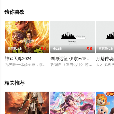
漫全集就上天堂电影网，更多剧情信息可移步至豆瓣动
漫、电视猫或剧情网等平台了解。
猜你喜欢
9.0
8.0
更新至24集
全12集
更新至60集
神武天尊2024
剑与远征-伊索米亚的那些事儿
月魁传动
九界唯一体修至尊，惨遭至交厉云飞背叛，身死道消。 机缘巧合
改编自《剑与远征》游戏。《伊索米
天才脑科学
相关推荐