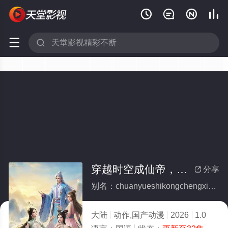






穿越时空成仙帝，系统迟到八万年
分享

别名：chuanyueshikongchengxiandixitongchidaobawannian
大陆
动作,国产动漫
2026
1.0