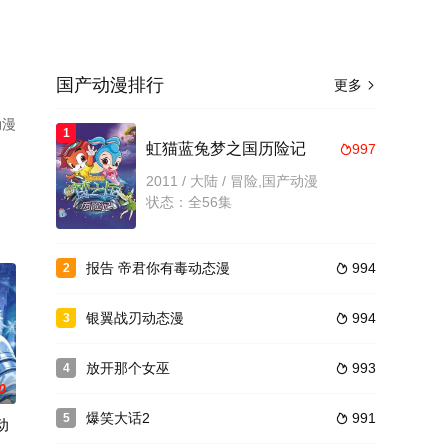
国产动漫排行
更多

动漫
1
虹猫蓝兔梦之国历险记
997

2011 / 大陆 / 冒险,国产动漫
状态：全56集
报告 帝君你有毒动态漫
994
2

银翼战刃动态漫
994
3

放开那个女巫
993
4

0
爆笑大话2
991
5

动