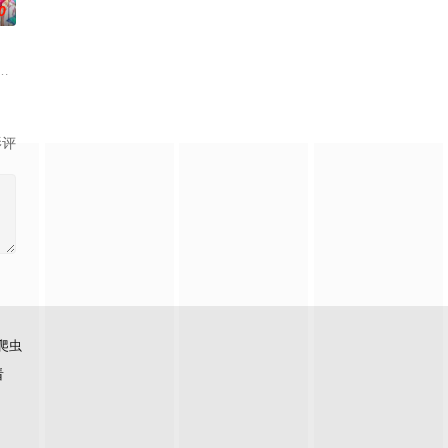
0
、结合潮流、呈现崭新的花仙子
下一秒竟然血流成河……明明是爱民如子的君王下一秒竟然变成嗜血
影评
爬虫
看