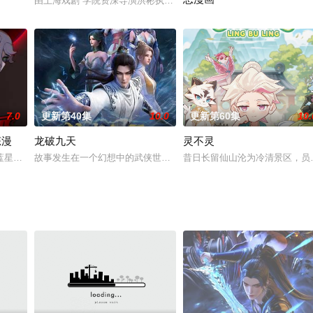
由上海戏剧 学院资深导演洪彬执导、象山县人民 政府协助拍摄的系列
的游戏中，并在绝境中和被打落神坛
婚，谁知道惹到夫家的军阀七叔！杀伐果决的他，只因偶然的心动，抢了
游戏《冰封纪元》降临现实，零下
7.0
更新第40集
10.0
更新第60集
10.
态漫
龙破九天
灵不灵
画作品，由上海绘界文化
蓝星三大本源能量“逆卡能量体”时，表哥不幸被能量反噬。为了救出表
故事发生在一个幻想中的武侠世界，这个世界普通人可以通过不断习
昔日长留仙山沦为冷清景区，员