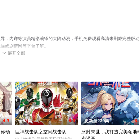
执导，内详等演员精彩演绎的大陆动漫，手机免费观看高清未删减完整版
视猫或剧情网等平台了解。
展开全部

4.0
全52集
9.0
更新至230集
6.
占你动
巨神战击队之空间战击队
冰封末世，我打造完美领地
态漫画