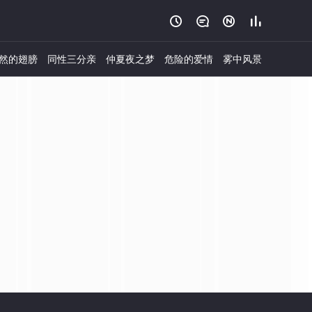




然的翅膀
同性三分亲
仲夏夜之梦
危险的爱情
雾中风景