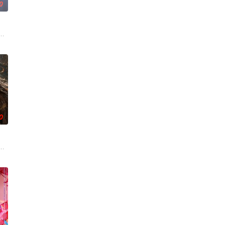
0
入佛门）、辽国女粉丝耶律云（
的世界，灵修一念动山河，武者徒手撕天地。星辰镇昔日天才辰天，
0
天运大陆南云帝国有名的“废
界，由太极壁垒相隔，域外虚无异境滋生侵蚀神魂、扰乱秩序的暗紫