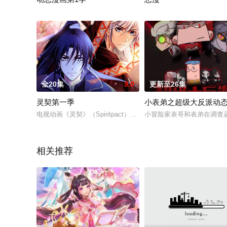
妹妹黎夏月被困游戏，为了救出妹妹，黎冬阳毅然登入危机四伏
美丽女老板装傻卖丑只为逃
全20集
9.0
更新至26集
灵契第一季
小表弟之超级大反派动
电视动画《灵契》（Spiritpact）改编自瓶子原作的同名网络漫
小冒险家表哥和表弟在调查
相关推荐