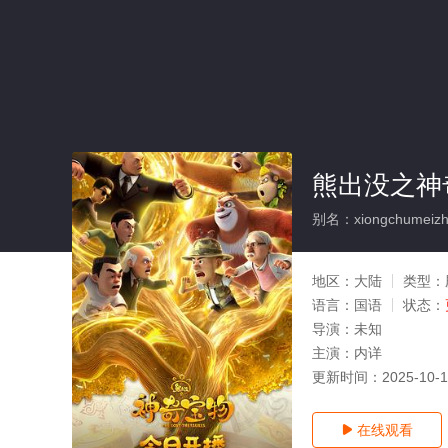
熊出没之神
别名：xiongchumeizhi
地区：
大陆
类型：
语言：
国语
状态：
导演：
未知
主演：
内详
更新时间：
2025-10-
在线观看
