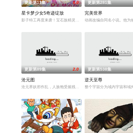
更新第11集
8.0
更新第281集
星卡梦少女5奇迹绽放
完美世界
影子特工再度来袭！宝石族精灵竟然成了关键所在！东方桃子与
动画改编自同名小说。他为
更新第89集
2.0
更新第538集
沧元图
逆天至尊
沧元界妖邪作乱，人族饱受摧残，主角孟川自小立下为母复仇的
整个宇宙分为域内宇宙和域