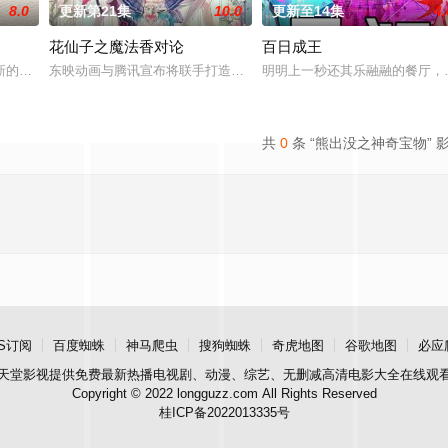
8.0
更新第21集
10.0
更新至14集
4.
花仙子之魔法香对论
百日成王
的家人朋友们，他们在日常琐事中脑
新的恐怖演出，充满了令人脊背发凉的故事。负责演唱片尾主题曲的二人
东映动画与腾讯宣布将联手打造『花仙子』全新动画新作将继承经典
明明上一秒还其乐融融的餐厅，
共
0
条 “熊出没之神奇宝物” 
S订阅
百度蜘蛛
神马爬虫
搜狗蜘蛛
奇虎地图
谷歌地图
必应
天堂影视
提供免费最新热播电视剧、动漫、综艺、无删减高清电影大全在线观
Copyright © 2022 longguzz.com All Rights Reserved
桂ICP备2022013335号