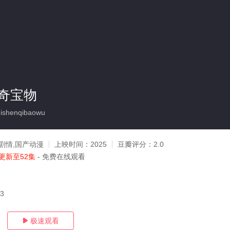
奇宝物
shenqibaowu
剧情,国产动漫
上映时间：
2025
豆瓣评分：
2.0
更新至52集
- 免费在线观看
13
极速观看
