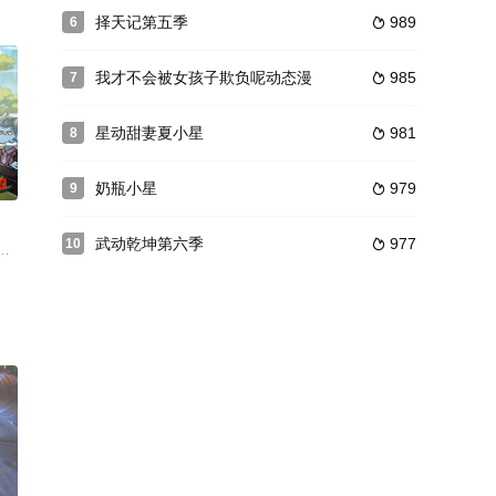
科幻电视剧《巨 神战击队
择天记第五季
989
6

70度只靠一座篝火。曹星激活唯一SSS级“永恒之力”，囤粮
我才不会被女孩子欺负呢动态漫
985
7

星动甜妻夏小星
981
8

0
奶瓶小星
979
9

武动乾坤第六季
977
10

武修练内功，激发自身精神与身
工静恒接到关停通知，收拾行李时碰倒木箱，唤醒了因被遗忘而沉睡