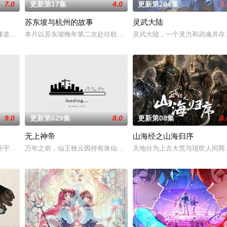
7.0
更新第17集
4.0
更新第204集
3.
苏东坡与杭州的故事
灵武大陆
伙伴们一边为救治师父森木宇冲击仙
修道而生，为应劫而至，他身化亿万血雨，洒落万古岁月，经历无数时空
本片以苏东坡晚年第二次赴任杭州，与老友佛印（一心想将苏东坡渡
灵武大陆，一个灵力和武魂并存
9.0
更新第629集
8.0
更新第08集
8.
无上神帝
山海经之山海归序
誓言，以镜湖道院为起点，凭借坚毅
外宇宙，两个宇宙彼此为敌，域外宇宙由天魔统治，域内宇宙分为神界，
万年之前，仙王牧云因持有诛仙图而遭人暗算，残魂沉睡万年之后，在
天地分为上古大荒与现世人间两