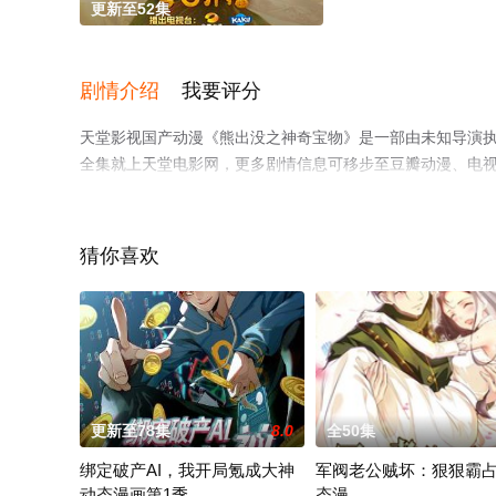
更新至52集
剧情介绍
我要评分
天堂影视国产动漫《熊出没之神奇宝物》是一部由未知导演
全集就上天堂电影网，更多剧情信息可移步至豆瓣动漫、电
猜你喜欢
更新至78集
8.0
全50集
绑定破产AI，我开局氪成大神
军阀老公贼坏：狠狠霸
动态漫画第1季
态漫