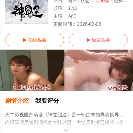
语言：
国语
状态：
全40集
- 免费在线观看
导演：
未知
主演：
内详
全40集/全集
更新时间：
2026-02-03
在线观看
极速观看


剧情介绍
我要评分
天堂影视国产动漫《神在囧途》是一部由未知导演执导，
内详等演员精彩演绎的大陆动漫，大结局剧情已揭晓（全
40集），手机免费观看高清未删减完整版动漫全集就上天
