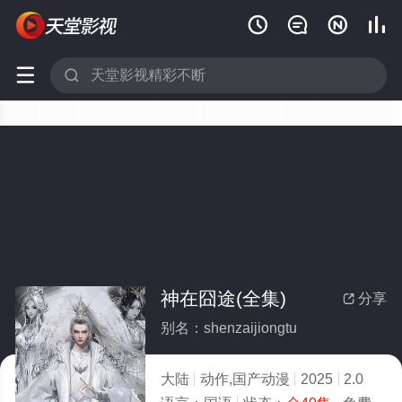






神在囧途(全集)
分享

别名：shenzaijiongtu
大陆
动作,国产动漫
2025
2.0