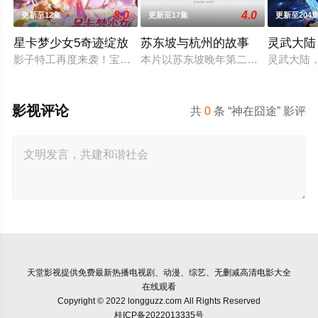
8.0
4.0
更新至12集
更新至17集
更新至204
星卡梦少女5奇迹绽放
苏东坡与杭州的故事
灵武大陆
影子特工再度来袭！宝石族精灵竟然成了关键所在！东方桃子与
本片以苏东坡晚年第二次赴任杭州，
灵武大陆
影视评论
共
0
条 “神在囧途” 影评
天堂影视
提供免费最新热播电视剧、动漫、综艺、无删减高清电影大全
在线观看
Copyright © 2022 longguzz.com All Rights Reserved
桂ICP备2022013335号