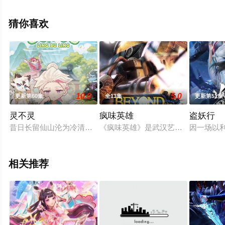
堂电影网，更多剧情信息可移步至豆瓣动漫、电视猫或剧
情网等平台了解。
猜你喜欢
10.0
5.0
更新第60集
全13集
更新第51集
灵不灵
疯味英雄
盗妖行
昔日长留仙山沦为冷清景区，员工静恒接到关停通知，收拾行李
《疯味英雄》是武汉艺画开天文化传
因一场以
相关推荐