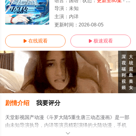
语言：
国语
状态：
更新至80集
- 免费在线观看
导演：
未知
主演：
内详
更新至80集
更新时间：
2026-08-05
在线观看
极速观看


剧情介绍
我要评分
天堂影视国产动漫《斗罗大陆5重生唐三动态漫画》是一部
由未知导演执导，内详等演员精彩演绎的大陆动漫，手机
免费观看高清未删减完整版动漫全集就上天堂电影网，更
