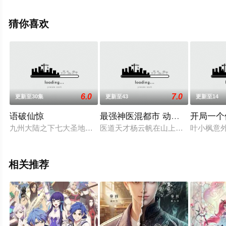
多剧情信息可移步至豆瓣动漫、电视猫或剧情网等平台了
解。
猜你喜欢
6.0
7.0
更新至30集
更新至43
更新至14
语破仙惊
最强神医混都市 动态漫画
开局一个
九州大陆之下七大圣地为了对付10大魔域，联合一起。方不言对
医道天才杨云帆在山上苦修多年后，
叶小枫意
相关推荐