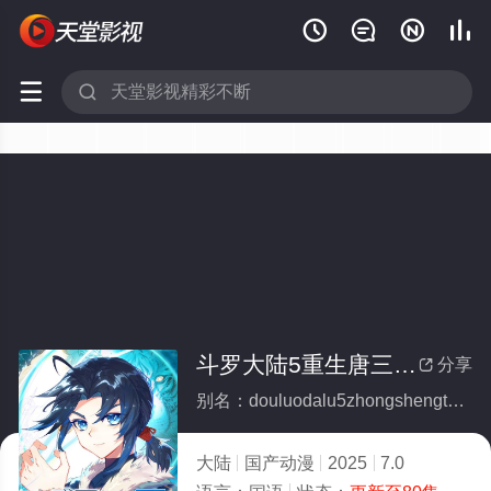






斗罗大陆5重生唐三动态漫画
分享

别名：douluodalu5zhongshengtangsandongtaimanhua
大陆
国产动漫
2025
7.0