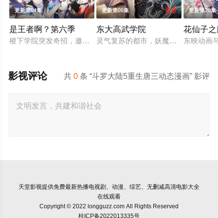
1.0
6.0
更新第04集
更新第05集
更新第20集
是王者啊？第六季
东大高武学院
花仙子之
稷下学院突发奇招，邀优秀毕业生返校担任临时“代课老师”！周瑜
灵气复苏的都市，妖魔入侵威胁来袭
东映动画
影视评论
共
0
条 “斗罗大陆5重生唐三动态漫画” 影评
天堂影视
提供免费最新热播电视剧、动漫、综艺、无删减高清电影大全
在线观看
Copyright © 2022 longguzz.com All Rights Reserved
桂ICP备2022013335号