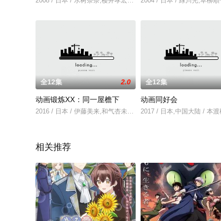
2008 / 日本 / 水树奈奈,樱井孝宏,井上麻里奈,岩田光央
2004 / 日本 / 緑川光,草
全12集
2.0
全12集
动画锻炼XX：同一屋檐下
动画同好会
2016 / 日本 / 伊藤美来,和气杏未,小牧未侑,长绳麻理亚
2017 / 日本,中国大陆 /
相关推荐