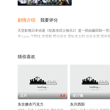
更新至05集
剧情介绍
我要评分
天堂影视日本动漫《铠真传武士骑兵2》是一部由藤田阳一导演
华,Lynn,下野纮,草尾毅,野岛裕史,置鲇龙太郎,佐佐木望,西
城千春,竹内良太,远藤大智,熊谷俊辉,坂本真绫,子安武人,
减完整版动漫全集就上天堂电影网，更多剧情信息可移步至
猜你喜欢
正片
5.0
全17集
东京糖衣巧克力
东月西阳