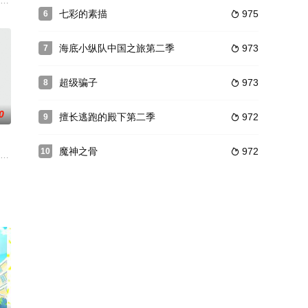
沢城みゆき,入野自由,ささきのぞみ
七彩的素描
975
6

海底小纵队中国之旅第二季
973
7

超级骗子
973
8

0
擅长逃跑的殿下第二季
972
9

魔神之骨
972
10

信彦,大畑伸太郎,福松进纱