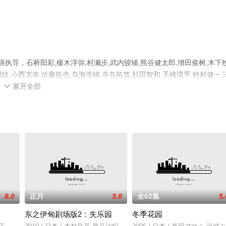
执导，石桥阳彩,榎木淳弥,村濑步,武内骏辅,熊谷健太郎,增田俊树,木下
村朋纮,小西克幸,佐藤拓也,鸟海浩辅,寺岛拓笃,杉田智和,天崎滉平,铃村健一,
展开全部
前野智昭,远藤绫,白熊宽嗣等演员精彩演绎的日本动漫，手机免费观看高清未

豆瓣动漫、电视猫或剧情网等平台了解。
8.0
正片
3.0
全02集
5.
东之伊甸剧场版2：失乐园
冬季花园