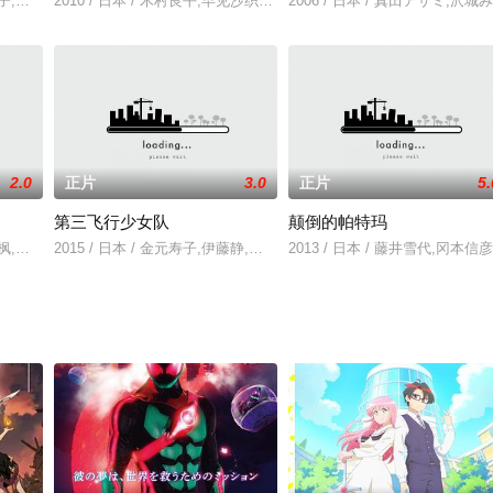
柳順子,神田理江,ひと美
2010 / 日本 / 木村良平,早见沙织,江口拓也
2006 / 日本 / 真田アサミ,
2.0
正片
3.0
正片
5.
第三飞行少女队
颠倒的帕特玛
 本渡枫,千本木彩花,东城日沙子,高桥李依
2015 / 日本 / 金元寿子,伊藤静,沼仓爱美,山冈百合
2013 / 日本 / 藤井雪代,冈本