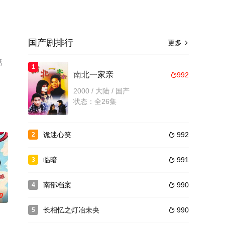
国产剧排行
更多

湉
1
，
南北一家亲
992

2000 / 大陆 / 国产
状态：全26集
诡迷心笑
992
2

临暗
991
3

南部档案
990
4

0
长相忆之灯冶未央
990
5
