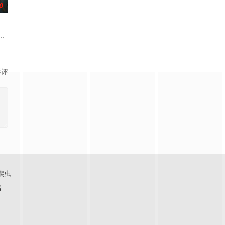
0
帅许又安与昆曲名伶荣筱楠推向
人程桉、恩师林晚媚的双重背叛。她从恨意中涅槃重生，借私生女桑
影评
爬虫
看