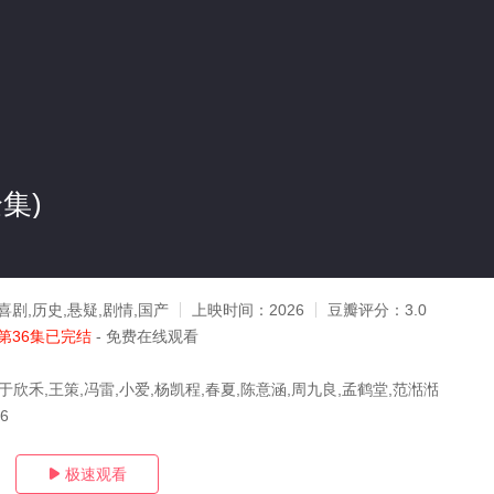
集)
喜剧,历史,悬疑,剧情,国产
上映时间：
2026
豆瓣评分：
3.0
第36集已完结
- 免费在线观看
于欣禾,王策,冯雷,小爱,杨凯程,春夏,陈意涵,周九良,孟鹤堂,范湉湉
26
极速观看
