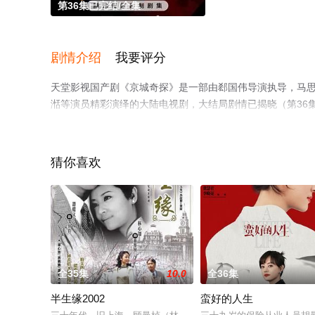
第36集已完结/全集
剧情介绍
我要评分
天堂影视国产剧《京城奇探》是一部由郄国伟导演执导，马思超,翟
湉等演员精彩演绎的大陆电视剧，大结局剧情已揭晓（第36
热播电视剧提前免费观看，更多剧情信息可移步至豆瓣电视
猜你喜欢
全35集
10.0
全36集
半生缘2002
蛮好的人生