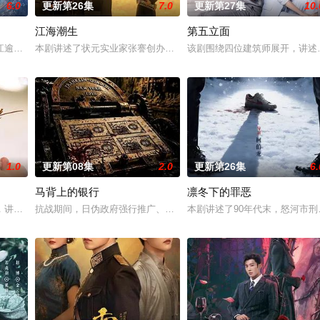
6.0
更新第26集
7.0
更新第27集
10.
江海潮生
第五立面
？少年神探慕天行携竹马神探
江逾白长大以后，林知夏忽然对他说：“江逾白，我喜欢你，哲学和生物
本剧讲述了状元实业家张謇创办大生企业，实业报国的故事。甲午战
该剧围绕四位建筑师展开，讲述
1.0
更新第08集
2.0
更新第26集
6.
马背上的银行
凛冬下的罪恶
未婚先孕丑闻，入赘豪门贝家。他在
，讲述了邻家女孩庞倩（苏晓彤 饰）与童年时因一场意外落下身体残缺
抗战期间，日伪政府强行推广、使用由“中国准备银行”发行的伪钞货
本剧讲述了90年代末，怒河市