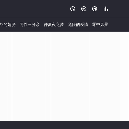




然的翅膀
同性三分亲
仲夏夜之梦
危险的爱情
雾中风景