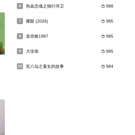
南深山密林中的民团残余势力、
了性情女子李宝莉（闫妮 饰）一生的命运。这个有模有样的印刷
热血忠魂之独行侍卫
988
6

耀眼 (2026)
985
7

袁崇焕1987
985
8

0
大珍珠
985
9

笑八仙之素女的故事
984
10

员主演的电视连续剧《北京地铁
现地方官私征重税，百姓敢怒不敢言。原来金陵王曹鸿（唐国强饰）