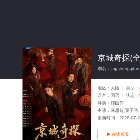
京城奇探(全
别名：jingchengqitan
地区：
大陆
类型：
语言：
国语
状态：
导演：
郄国伟
主演：
马思超,翟子路,
更新时间：
2026-07-
在线观看
