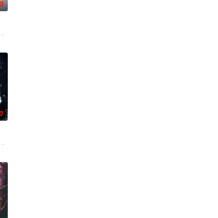
0
争后，国家蒙羞，张謇虽高中状
了他们在中意合作项目中面对专业挑战与境外竞争，通过创新实践实
0
币。根据党中央指示，高景波
刑侦支队在无普及监控、无DNA鉴定技术的支持下，通过摸排、勘