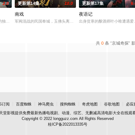
2.0
更新第14集
10.0
更新第17集
6.
南戏
夜语记
进士科三元及第入翰林院的奇女子。
的独家连载漫画《吾凰在上》。
军阀混战的民国奉城，玉佛头离奇失窃，戏班主横尸戏台，将冷血少
出身贫寒的酿酒师叶小唯遭遇爱
共
0
条 “京城奇探” 
S订阅
百度蜘蛛
神马爬虫
搜狗蜘蛛
奇虎地图
谷歌地图
必应
天堂影视
提供免费最新热播电视剧、动漫、综艺、无删减高清电影大全在线观
Copyright © 2022 longguzz.com All Rights Reserved
桂ICP备2022013335号