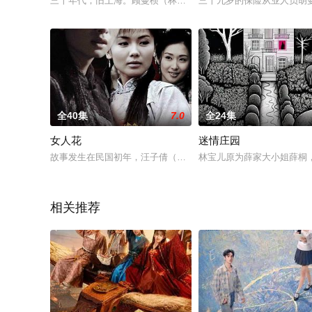
三十年代，旧上海。顾曼桢（林心如 饰）优雅娴静，在家里照顾
三十九岁的保险从业人员胡
全40集
7.0
全24集
女人花
迷情庄园
故事发生在民国初年，汪子倩（秦海璐 饰）、汪子吟（刘涛 饰）
林宝儿原为薛家大小姐薛桐
相关推荐