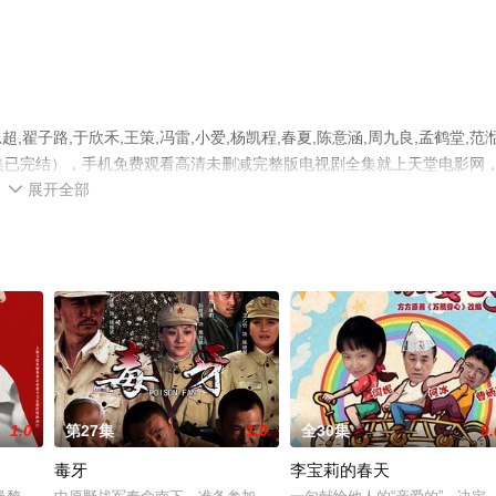
子路,于欣禾,王策,冯雷,小爱,杨凯程,春夏,陈意涵,周九良,孟鹤堂,范
集已完结），手机免费观看高清未删减完整版电视剧全集就上天堂电影网
展开全部
剧、电视猫或剧情网等平台了解。

1.0
第27集
1.0
全30集
9.
毒牙
李宝莉的春天