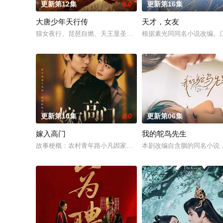
更新第12集
9.0
更新第16集
大唐少年天行传
天才，女友
猫女夜行、琵琶自燃、天王显圣、少年失踪......长安怪事扎堆
根据素光同同名小说改编。
更新第10集
5.0
更新第06集
嫁入高门
我的鸵鸟先生
故事梗概：农村青年路小凡因家庭欠债，被迫替贝家大小姐掩盖
本剧改编自含胭的同名小说