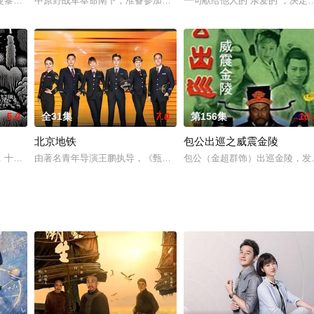
母亲，在外独立工作，与同事沈世
曼黎在以为自己即将迎接人生巅峰之时，却同时失去了婚姻和工作。竞争
中原野战军奉命南下，准备参加渡江作战。这时，隐藏、逃窜在豫西
一句献给他人的“亲爱的”，决定
5.0
全31集
7.0
第156集
10.
北京地铁
包公出巡之威震金陵
和汪子樱（涂黎曼 饰）是大学
，十八年前亲眼目睹家人被残忍杀害。而后她蛰伏成长，将自己包装成林
由著名青年导演王鹏执导，《甄嬛传》人气新星蓝盈莹、邬立朋等演
包公（金超群饰）出巡金陵，发