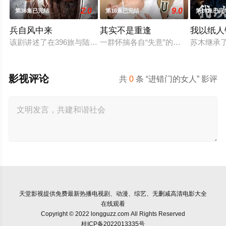
2.0
9.0
第36集已完结
第16集已完结
第10集已完
兵自风中来
其实不是重逢
我以纸人
该剧讲述了在396旅与陆军步兵学院联合举办的小型军事演习中
一群怀揣各自“失意”的年轻人，在沿
苏木继承
影视评论
共
0
条 “进错门的女人” 影评
天堂影视
提供免费最新热播电视剧、动漫、综艺、无删减高清电影大全
在线观看
Copyright © 2022 longguzz.com All Rights Reserved
桂ICP备2022013335号