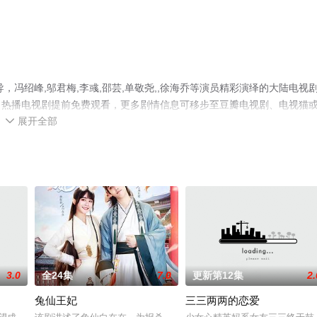
冯绍峰,邬君梅,李彧,邵芸,单敬尧,,徐海乔等演员精彩演绎的大陆电视
，热播电视剧提前免费观看，更多剧情信息可移步至豆瓣电视剧、电视猫
展开全部

3.0
全24集
7.0
更新第12集
2.
兔仙王妃
三三两两的恋爱