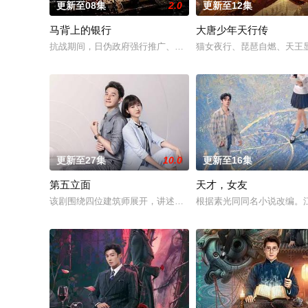
更新至08集
2.0
更新至12集
马背上的银行
大唐少年天行传
抗战期间，日伪政府强行推广、使用由“中国准备银行”发行的伪
猫女夜行、琵琶自燃、天王显
更新至27集
10.0
更新至16集
第五立面
天才，女友
该剧围绕四位建筑师展开，讲述了他们在中意合作项目中面对专
根据素光同同名小说改编。