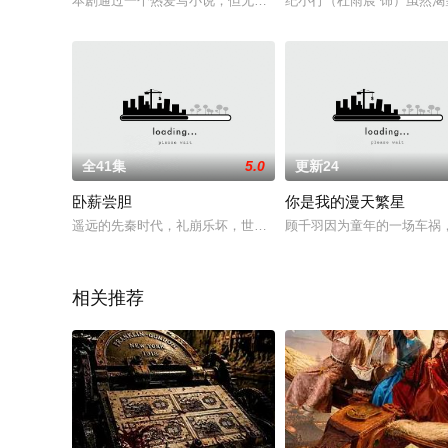
本剧通过一个热爱写小说，但无比平凡的90后女孩吴乔乔的视点描
纪小行（杜雨宸 饰）虽然
全41集
5.0
更新24
卧薪尝胆
你是我的漫天繁星
遥远的先秦时代，礼崩乐坏，世道离乱。周天子的威望有如风中
顾千羽因为童年的一场车祸
相关推荐