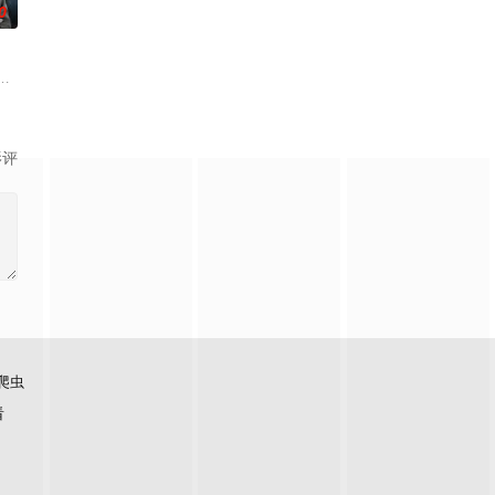
0
各展所长创办旅行社。他们以
馆，本想低调扎纸维生，却因一具流血的新娘纸人卷入了一场跨越十
影评
爬虫
看