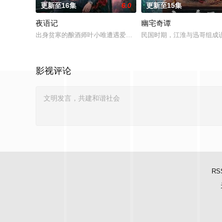
更新至16集
6.0
更新至15集
夜语记
幽宅奇谭
出身贫寒的酿酒师叶小唯遭遇爱人程桉、恩师林晚媚的双重背叛
民国时期，江淮与迅哥组成说
影视评论
RS