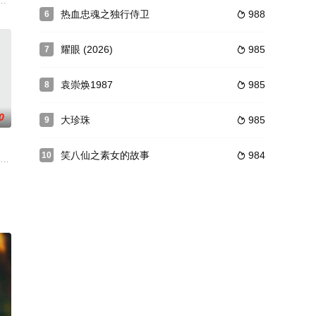
从白羽羽手下救了二皇子刘长歌
足勇气向相恋七年的艺人男友辛哲求婚，却不想被因分手到她家寻求
热血忠魂之独行侍卫
988
6

耀眼 (2026)
985
7

袁崇焕1987
985
8

0
大珍珠
985
9

笑八仙之素女的故事
984
10

学后，变成了自甘堕落的小混混
个破碎的家庭之中，母亲的缺席让她从很久以前起就对爱情失去了信