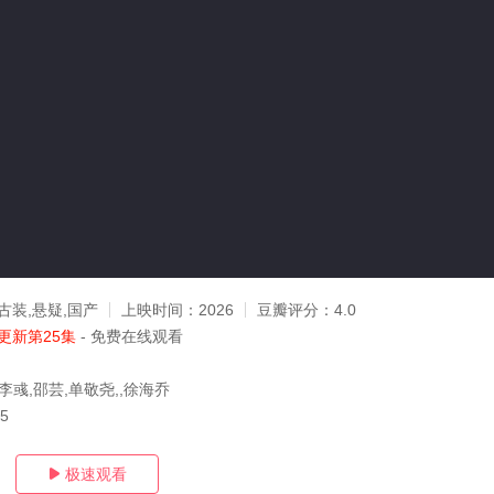
古装,悬疑,国产
上映时间：
2026
豆瓣评分：
4.0
更新第25集
- 免费在线观看
李彧,邵芸,单敬尧,,徐海乔
05
极速观看
