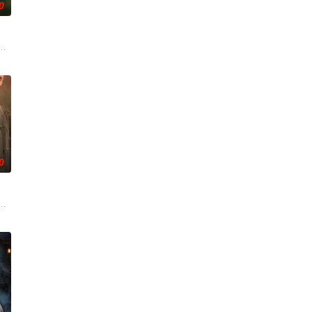
0
争后，国家蒙羞，张謇虽高中状
庭欠债，被迫替贝家大小姐掩盖未婚先孕丑闻，入赘豪门贝家。他在
0
人背负过往伤痕，避世居于深山
奇失窃，戏班主横尸戏台，将冷血少帅许又安与昆曲名伶荣筱楠推向