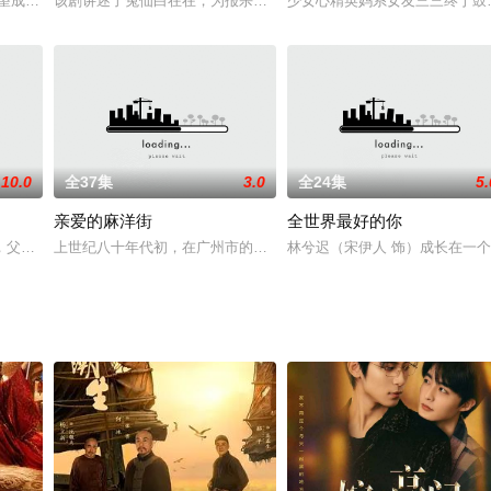
述了90后高中时代，一代人的
渴望成为一名演员，无奈患有失语症，无法在镜头前面开口说话，她只能
该剧讲述了兔仙白在在，为报杀师之仇，追杀同门师妹白羽羽，屡次
少女心精英妈系女友三三终于鼓
10.0
全37集
3.0
全24集
5.
亲爱的麻洋街
全世界最好的你
残烛，各路诸侯蠢蠢欲动，伺机问鼎
，父母双亡，因此给他造成了一定的心理创伤后遗症。长久以来，顾千羽
上世纪八十年代初，在广州市的麻洋街长大的少年欧小剑从警校生退
林兮迟（宋伊人 饰）成长在一