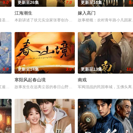
9.0
更新至26集
7.0
更新至10集
5.
江海潮生
嫁入高门
钞货币。根据党中央指示，高景波
圣、少年失踪......长安怪事扎堆？少年神探慕天行携竹马神探
本剧讲述了状元实业家张謇创办大生企业，实业报国的故事。甲午战
故事梗概：农村青年路小凡因家
6.0
更新至14集
3.0
更新至13集
10.
寒阳风起春山境
南戏
业挑战与境外竞争，通过创新实践实
江逾白长大以后，林知夏忽然对他说：“江逾白，我喜欢你，哲学和生物
故事发生在远离尘嚣的春日山野，两个孤独的人因机缘巧合相遇。一
军阀混战的民国奉城，玉佛头离