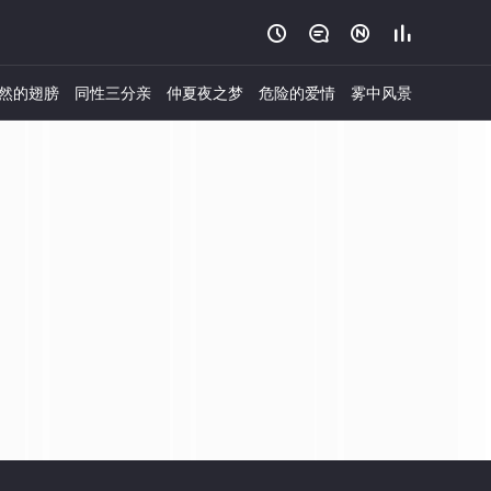




然的翅膀
同性三分亲
仲夏夜之梦
危险的爱情
雾中风景