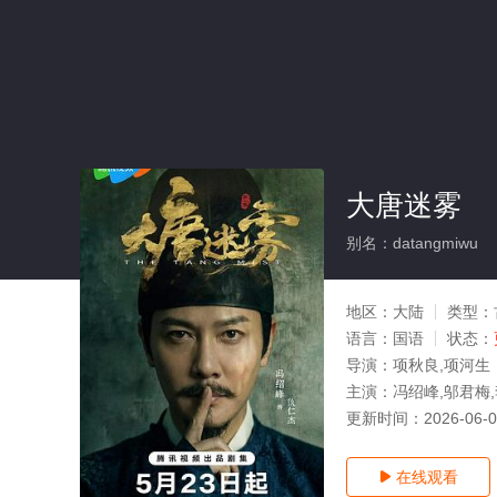
大唐迷雾
别名：datangmiwu
地区：
大陆
类型：
语言：
国语
状态：
导演：
项秋良,项河生
主演：
冯绍峰,邬君梅,
更新时间：
2026-06-
在线观看
