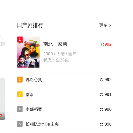
国产剧排行
更多

剧，
1
或剧
南北一家亲
992

2000 / 大陆 / 国产
状态：全26集
诡迷心笑
992
2

临暗
991
3

南部档案
990
4

0
长相忆之灯冶未央
990
5
