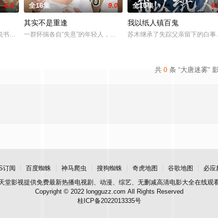
6.0
全16集
9.0
全10集
6.
其实不是重逢
我以纸人镇百鬼
。她从恨意中涅槃重生，借私生女桑
书班子，偶遇“白天人住屋，晚上鬼占房”的阴阳宅，江淮被掳走配“
一群怀揣各自“失意”的年轻人，在沿海小城南安相遇相知，他们决心
苏木继承了失踪父亲留下的白事
共
0
条 “大唐迷雾” 
S订阅
百度蜘蛛
神马爬虫
搜狗蜘蛛
奇虎地图
谷歌地图
必应
天堂影视
提供免费最新热播电视剧、动漫、综艺、无删减高清电影大全在线观
Copyright © 2022 longguzz.com All Rights Reserved
桂ICP备2022013335号