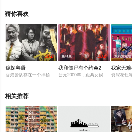
（全15集），手机免费观看高清未删减完整版电视剧全集
就上天堂电影网，热播电视剧提前免费观看，更多剧情信
猜你喜欢
息可移步至豆瓣电视剧、电视猫或剧情网等平台了解。
10.0
10.0
全30集
第41集
第25集完结
诡探粤语
我和僵尸有个约会2
我家无难
香港警队存在一个神秘部门“第七行动组”，专门调查科学不能解
公元2000年，距离女娲回归只有一
资深花钮
相关推荐