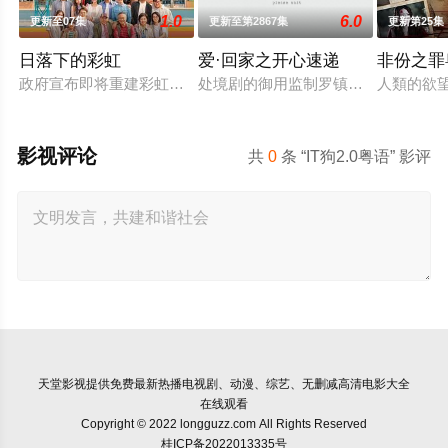
1.0
6.0
更新至07集
更新至第2867集
更新第25集
日落下的彩虹
爱·回家之开心速递
非份之罪
政府宣布即将重建彩虹邨──这条超过60年的名牌屋邨，满载香
处境剧的御用监制罗镇岳开拍的处境
人類的欲
影视评论
共
0
条 “IT狗2.0粤语” 影评
天堂影视
提供免费最新热播电视剧、动漫、综艺、无删减高清电影大全
在线观看
Copyright © 2022 longguzz.com All Rights Reserved
桂ICP备2022013335号