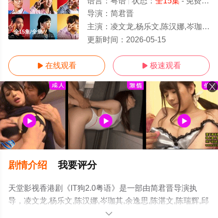
语言：
粤语
状态：
全15集
- 免费在线观看
导演：
简君晋
主演：
凌文龙,杨乐文,陈汉娜,岑珈其,余逸思,陈湛文,陈瑞辉,邱士缙
全15集/全集
更新时间：
2026-05-15
在线观看
极速观看


剧情介绍
我要评分
天堂影视香港剧《IT狗2.0粤语》是一部由简君晋导演执
导，凌文龙,杨乐文,陈汉娜,岑珈其,余逸思,陈湛文,陈瑞辉,邱
士缙等演员精彩演绎的香港电视剧，大结局剧情已揭晓
