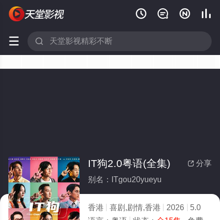






IT狗2.0粤语(全集)
分享

别名：ITgou20yueyu
香港
喜剧,剧情,香港
2026
5.0