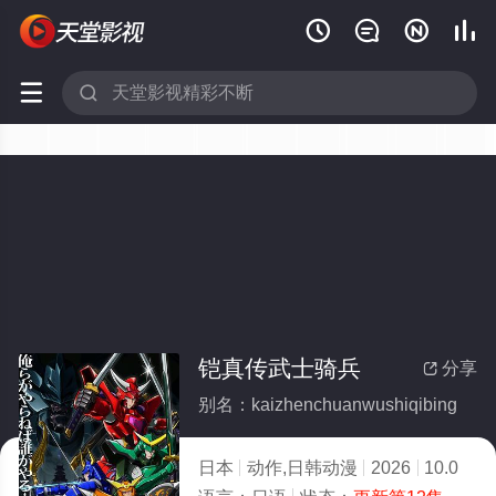






铠真传武士骑兵
分享

别名：kaizhenchuanwushiqibing
日本
动作,日韩动漫
2026
10.0