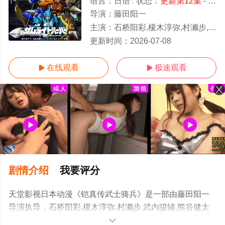
语言：
日语
状态：
更新第12集
- 免费在线观看
导演：
藤田阳一
主演：
石桥阳彩,榎木淳弥,村濑步,武内骏辅,熊谷健太郎,增田俊树,Lynn,小西克幸,佐藤拓也,鸟海
更新第12集
更新时间：
2026-07-08
在线观看
极速观看


剧情介绍
我要评分
天堂影视日本动漫《铠真传武士骑兵》是一部由藤田阳一
导演执导，石桥阳彩,榎木淳弥,村濑步,武内骏辅,熊谷健太
郎,增田俊树,Lynn,小西克幸,佐藤拓也,鸟海浩辅,寺岛拓笃,杉
