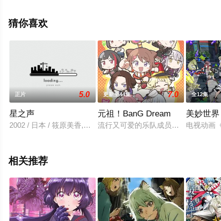
田智和,天崎滉平,铃村健一,泽城千春,竹内良太,远藤大智,熊
谷俊辉,木下纱华等演员精彩演绎的日本动漫，手机免费观
猜你喜欢
看高清未删减完整版动漫全集就上天堂电影网，更多剧情
信息可移步至豆瓣动漫、电视猫或剧情网等平台了解。
5.0
7.0
正片
更新至44集
全12集
星之声
元祖！BanG Dream
美妙世界
2002 / 日本 / 筱原美香,新海诚,武藤寿美,铃木千寻
流行又可爱的乐队成员大集合，充满
电视动画《
相关推荐