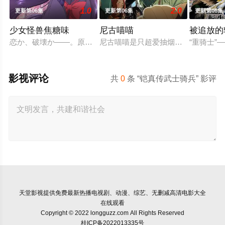
1.0
2.0
更新第06集
更新第06集
更新第06集
少女怪兽焦糖味
尼古喵喵
被追放的
恋か、破壊か――。原因不明の病に悩まされている女子高生・
尼古喵喵是只超爱抽烟的废物兽人！
“重骑士
影视评论
共
0
条 “铠真传武士骑兵” 影评
天堂影视
提供免费最新热播电视剧、动漫、综艺、无删减高清电影大全
在线观看
Copyright © 2022 longguzz.com All Rights Reserved
桂ICP备2022013335号