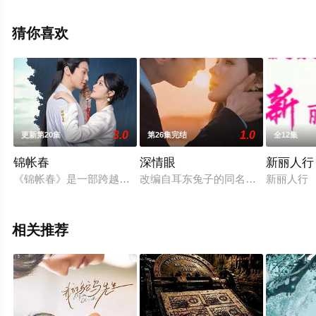
彩演绎的中国大陆电视剧，大结局剧情已揭晓（1-1全
集），手机免费观看高清未删减完整版电视剧全集就上天
猜你喜欢
堂电影网，热播电视剧提前免费观看，更多剧情信息可移
步至豆瓣电视剧、电视猫或剧情网等平台了解。
3.0
1.0
更新第20集
第26集完结
全12集
锦帐春
深情眼
新丽人行
《锦帐春》是一部跨越时空、情感与命运交织的现代奇幻剧集。
改编自耳东兔子的同名小说。年过三
新丽人行
相关推荐