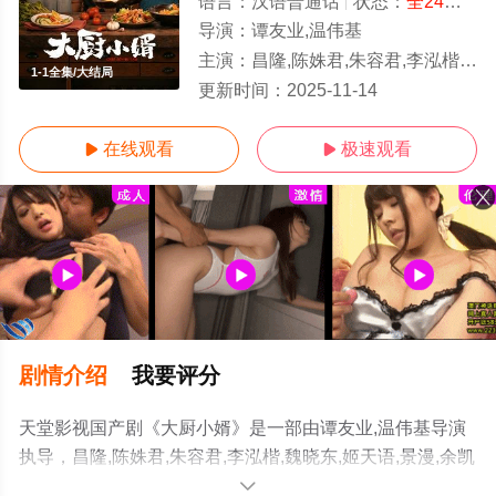
语言：
汉语普通话
状态：
全24集
- 
导演：
谭友业,温伟基
主演：
昌隆,陈姝君,朱容君,李泓楷,魏晓东,姬天语,景漫,余凯宁,钟灵韬,于散,王关彭,韩姝妹,刘骐
1-1全集/大结局
更新时间：
2025-11-14
在线观看
极速观看


剧情介绍
我要评分
天堂影视国产剧《大厨小婿》是一部由谭友业,温伟基导演
执导，昌隆,陈姝君,朱容君,李泓楷,魏晓东,姬天语,景漫,余凯
宁,钟灵韬,于散,王关彭,韩姝妹,刘骐,牟凤彬,闫佳颖等演员精
