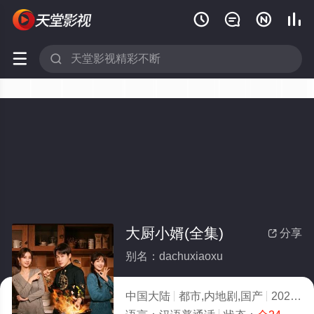






大厨小婿(全集)
分享

别名：dachuxiaoxu
中国大陆
都市,内地剧,国产
2025
3