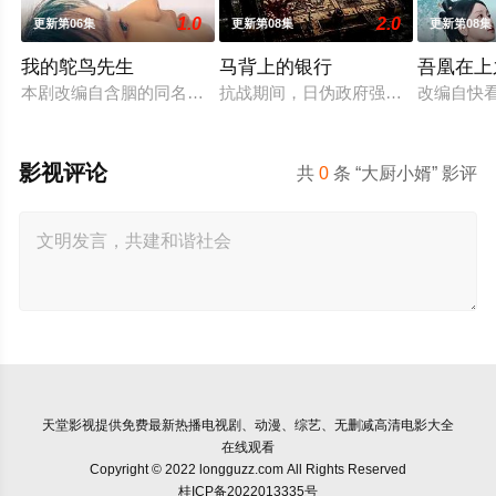
1.0
2.0
更新第06集
更新第08集
更新第08集
我的鸵鸟先生
马背上的银行
吾凰在上
本剧改编自含胭的同名小说，讲述了邻家女孩庞倩（苏晓彤 饰）
抗战期间，日伪政府强行推广、使用由
改编自快
影视评论
共
0
条 “大厨小婿” 影评
天堂影视
提供免费最新热播电视剧、动漫、综艺、无删减高清电影大全
在线观看
Copyright © 2022 longguzz.com All Rights Reserved
桂ICP备2022013335号