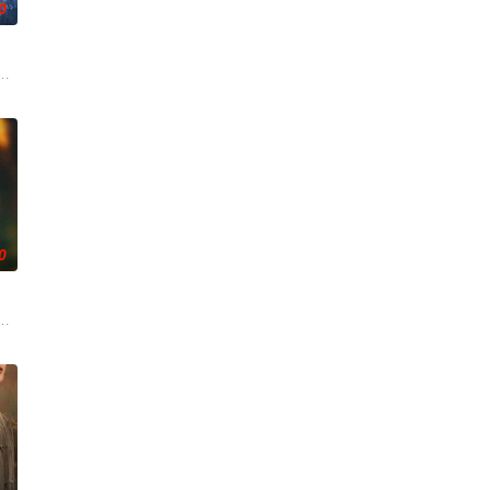
0
年时因一场意外落下身体残缺
白长大以后，林知夏忽然对他说：“江逾白，我喜欢你，哲学和生物
0
战与境外竞争，通过创新实践实
庭欠债，被迫替贝家大小姐掩盖未婚先孕丑闻，入赘豪门贝家。他在