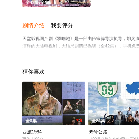
全42集/全集
剧情介绍
我要评分
天堂影视国产剧《双响炮》是一部由伍宗德导演执导，胡兵,陈好,
演绎的大陆电视剧，大结局剧情已揭晓（全42集），手机免
观看，更多剧情信息可移步至豆瓣电视剧、电视猫或剧情网
猜你喜欢
全6集
7.0
全24集
西施1984
99号公路