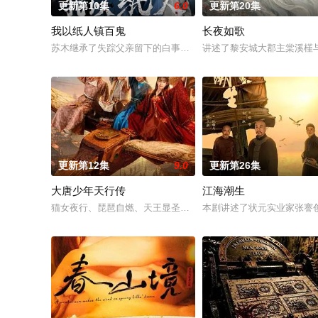
更新第10集
6.0
更新第20集
我以纸人镇百鬼
长夜如歌
苏木继承了失踪父亲留下的白事馆，本想低调扎纸维生，却因一
讲述了黎安城大郡主棠溪槿
更新第12集
9.0
更新第26集
大唐少年天行传
江海潮生
猫女夜行、琵琶自燃、天王显圣、少年失踪......长安怪事扎堆
本剧讲述了状元实业家张謇