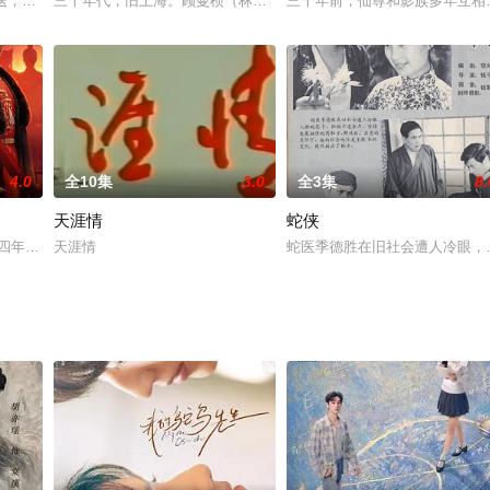
送，内蒙古数字文化出版社有限责任公司出品，8分钟*24集，取景
三十年代，旧上海。顾曼桢（林心如 饰）优雅娴静，在家里照顾母亲
三千年前，仙尊和影族多年互相
4.0
全10集
3.0
全3集
8.
天涯情
蛇侠
公主箜篌，因机缘巧合意外进入修仙
狱四年被指不洁，柳府为了名声赶尽杀绝。换脸重生后变为商贾女兰梦嫣
天涯情
蛇医季德胜在旧社会遭人冷眼，