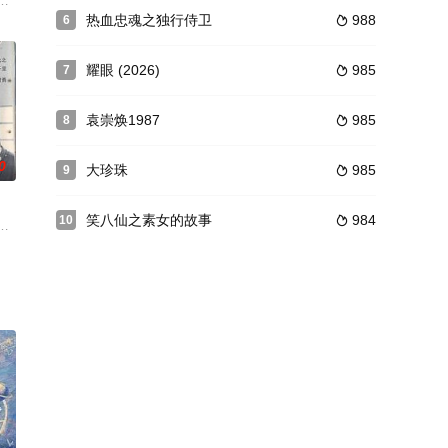
，在外独立工作，与同事沈世
攻伐，仙尊景微夺取了影族神器浮世镜并封印了传说中的魔物邪云，
热血忠魂之独行侍卫
988
6

耀眼 (2026)
985
7

袁崇焕1987
985
8

0
大珍珠
985
9

笑八仙之素女的故事
984
10

人称蛇花子，但他不遗余力，坚持发展祖传秘方。解放后，在党的关