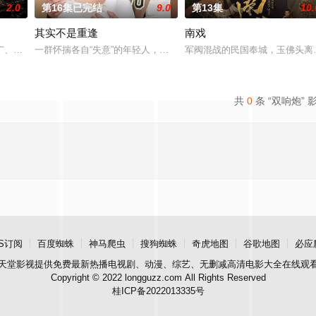
2.0
第16集已完结
9.0
第13集
10.
其实不是重逢
南戏
。一人背负过往伤痕，避世居于深山
广、使用由“中国准备银行”发行的伪钞货币。根据党中央指示，高景波
一群怀揣各自“失意”的年轻人，在沿海小城南安相遇相知，他们决心
军阀混战的民国奉城，玉佛头离
共
0
条 “双响炮” 
S订阅
百度蜘蛛
神马爬虫
搜狗蜘蛛
奇虎地图
谷歌地图
必应
天堂影视
提供免费最新热播电视剧、动漫、综艺、无删减高清电影大全在线观
Copyright © 2022 longguzz.com All Rights Reserved
桂ICP备2022013335号