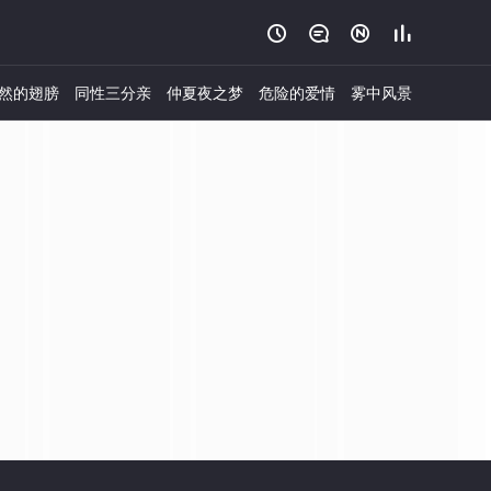




然的翅膀
同性三分亲
仲夏夜之梦
危险的爱情
雾中风景