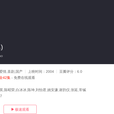
)
ao
爱情,喜剧,国产
上映时间：
2004
豆瓣评分：
6.0
全42集
- 免费在线观看
英,陈昭荣,白冰冰,陈坤,刘怡君,姚安濂,谢韵仪,张延,常铖
07
极速观看
