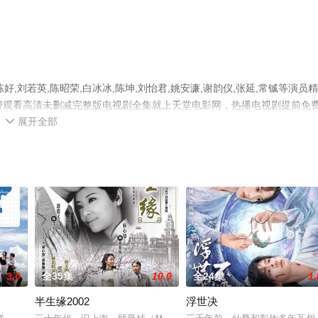
刘若英,陈昭荣,白冰冰,陈坤,刘怡君,姚安濂,谢韵仪,张延,常铖等演员
费观看高清未删减完整版电视剧全集就上天堂电影网，热播电视剧提前免
展开全部
等平台了解。

3.0
全35集
10.0
全24集
1.
半生缘2002
浮世决