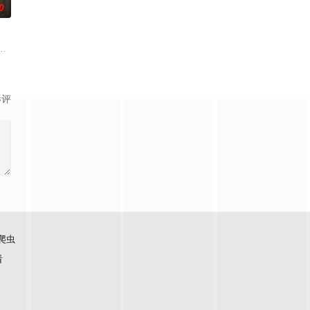
0
各展所长创办旅行社。他们以
奇失窃，戏班主横尸戏台，将冷血少帅许又安与昆曲名伶荣筱楠推向
影评
爬虫
看