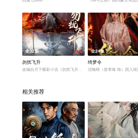
西施 (1984)
《99号公路》由内蒙古局选
全32集
9.0
全24集
勿扰飞升
绮梦令
改编自月下蝶影小说《勿扰飞升》一位在凡尘界备受冷遇的亡国
沈晚晴（曾宥臻 饰）因入
相关推荐