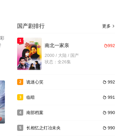
国产剧排行
更多

精彩
1
费
南北一家亲
992

2000 / 大陆 / 国产
状态：全26集
诡迷心笑
992
2

临暗
991
3

南部档案
990
4

0
长相忆之灯冶未央
990
5
