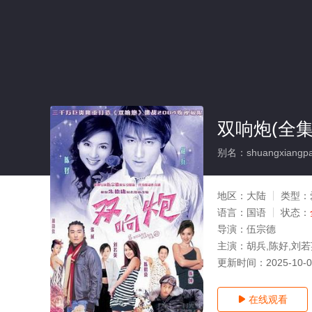
双响炮(全集
别名：shuangxiangp
地区：
大陆
类型：
语言：
国语
状态：
导演：
伍宗德
主演：
胡兵,陈好,刘若
更新时间：
2025-10-
在线观看
