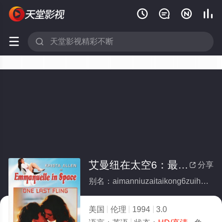






艾曼纽在太空6：最后放纵
分享

别名：aimanniuzaitaikong6zuihoufangzong
美国
伦理
1994
3.0