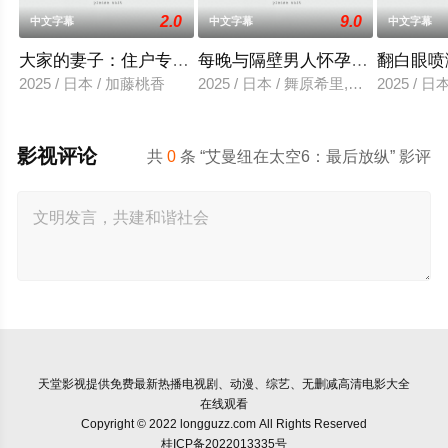
2.0
9.0
中文字幕
中文字幕
中文字幕
大家的妻子：住户专用洞口
每晚与隔壁男人怀孕性爱
翻白眼喷
2025 / 日本 / 加藤桃香
2025 / 日本 / 舞原希里,佐川金二
2025 / 
影视评论
共
0
条 “艾曼纽在太空6：最后放纵” 影评
天堂影视
提供免费最新热播电视剧、动漫、综艺、无删减高清电影大全
在线观看
Copyright © 2022 longguzz.com All Rights Reserved
桂ICP备2022013335号