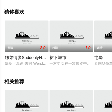
员精彩演绎的美国电影，手机免费观看高清未删减完整版
电影大全就上天堂电影网，更多剧情信息可移步至豆瓣电
猜你喜欢
影、电视猫或剧情网等平台了解。
2.0
1.0
超清
超清
超清
姊弟情缘SuddenlyNaked
裙下城市
艳降
贾基（温迪·古逊 Wendy Crewson 饰）是一位小说家，曾经
一对男女在一次展览中邂逅，彼此一
泰国华侨章
相关推荐