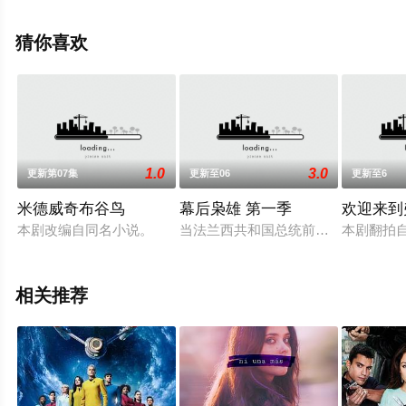
内赫迪奥·霍恩,崔西·莱茨,艾比·科布,约翰尼·彭伯顿,梅肯·布
莱尔,斯科特·谢帕德,迈克尔·希区柯克,埃里克·埃德尔斯坦,
猜你喜欢
乔希·法德姆,乔比·詹姆斯,汤米·G·肯德里克,扎克瑞·布斯,杰
西卡·J·马兰,约翰·W·希思等演员精彩演绎的美国电视剧，
大结局剧情已揭晓（全8集），手机免费观看高清未删减完
整版电视剧全集就上天堂电影网，热播电视剧提前免费观
看，更多剧情信息可移步至豆瓣电视剧、电视猫或剧情网
1.0
3.0
更新第07集
更新至06
更新至6
等平台了解。
米德威奇布谷鸟
幕后枭雄 第一季
欢迎来到
本剧改编自同名小说。
当法兰西共和国总统前往卢瓦尔河工
本剧翻拍
相关推荐