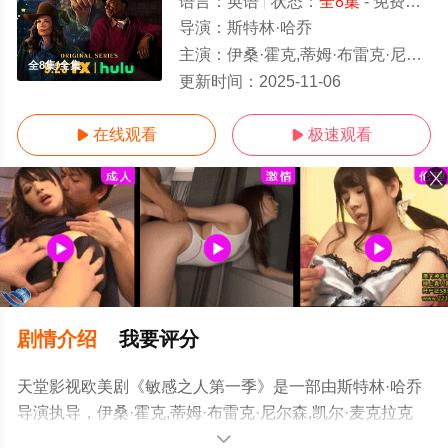
语言：
英语
状态：
全8集
- 免费在线观看
导演：
斯特林·哈乔
主演：
伊桑·霍克,蒂姆·布雷克·尼尔森,凯尔·麦克拉克伦,凯斯·大卫,珍妮·特里普尔霍恩,瑞安·基拉
全8集/全集
更新时间：
2025-11-06
在线观看
极速观看


剧情介绍
我要评分
天堂影视欧美剧《敏感之人第一季》是一部由斯特林·哈乔
导演执导，伊桑·霍克,蒂姆·布雷克·尼尔森,凯尔·麦克拉克
伦,凯斯·大卫,珍妮·特里普尔霍恩,瑞安·基拉·阿姆斯特朗,卡
