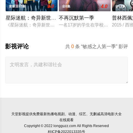
8.0
4.0
更新至03集
全8集
全18集
星际迷航：奇异新世界第四季
不再沉默第一季
普林西佩
《星际迷航：奇异新世界》已续订第四季。
一名17岁的学生在学校的外墙上挂了
2015 /
影视评论
共
0
条 “敏感之人第一季” 影评
天堂影视
提供免费最新热播电视剧、动漫、综艺、无删减高清电影大全
在线观看
Copyright © 2022 longguzz.com All Rights Reserved
桂ICP备2022013335号