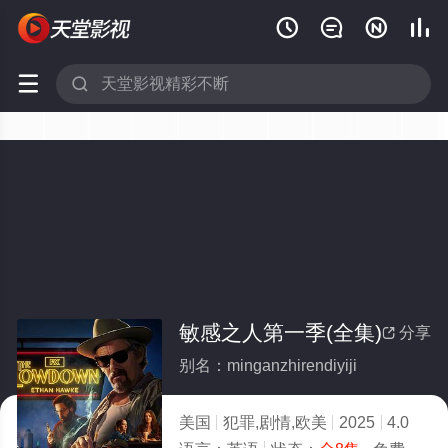






敏感之人第一季(全集)
分享

别名：minganzhirendiyiji
美国
犯罪,剧情,欧美
2025
4.0