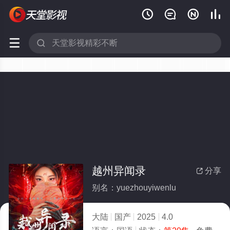






越州异闻录
分享

别名：yuezhouyiwenlu
大陆
国产
2025
4.0