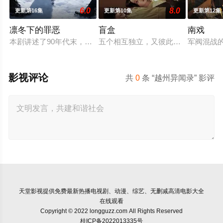
6.0
8.0
更新第16集
更新第10集
更新第12集
凛冬下的罪恶
盲盒
南戏
本剧讲述了90年代末，怒河市刑侦支队在无普及监控、无DNA
五个相互独立，又彼此呼应的故事——
军阀混战
影视评论
共
0
条 “越州异闻录” 影评
天堂影视
提供免费最新热播电视剧、动漫、综艺、无删减高清电影大全
在线观看
Copyright © 2022 longguzz.com All Rights Reserved
桂ICP备2022013335号