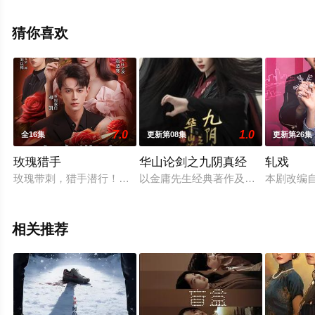
视剧全集就上天堂电影网，热播电视剧提前免费观看，更
多剧情信息可移步至豆瓣电视剧、电视猫或剧情网等平台
猜你喜欢
了解。
7.0
1.0
全16集
更新第08集
更新第26集
玫瑰猎手
华山论剑之九阴真经
轧戏
玫瑰带刺，猎手潜行！都市悬爱迷雾正式拉开帷幕，百亿遗产谜
以金庸先生经典著作及其蕴含的侠义
本剧改编
相关推荐