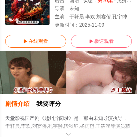
语言：
国语
状态：
第20集
- 免费在线观看
导演：
未知
主演：
于轩晨,李欢,刘宴侨,孔宇翀,段秋钰,杨雨橙,王筱涵
第20集
更新时间：
2025-11-09
在线观看
极速观看


剧情介绍
我要评分
天堂影视国产剧《越州异闻录》是一部由未知导演执导，
于轩晨,李欢,刘宴侨,孔宇翀,段秋钰,杨雨橙,王筱涵等演员精
彩演绎的大陆电视剧，手机免费观看高清未删减完整版电
