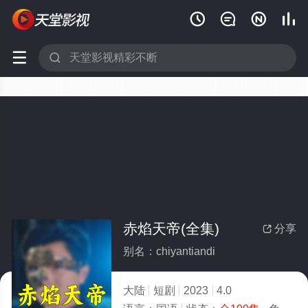






赤焰天帝(全集)
分享

别名：chiyantiandi
大陆
短剧
2023
4.0