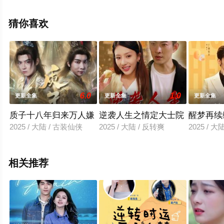
堂电影网，热播电视剧提前免费观看，更多剧情信息可移
步至豆瓣电视剧、电视猫或剧情网等平台了解。
猜你喜欢
6.0
1.0
更新全集
更新全集
更新全集
质子十八年归来万人嫌
逆袭人生之情定大士院
醒梦再续
2025 / 大陆 / 古装仙侠
2025 / 大陆 / 反转爽
2025 / 
相关推荐