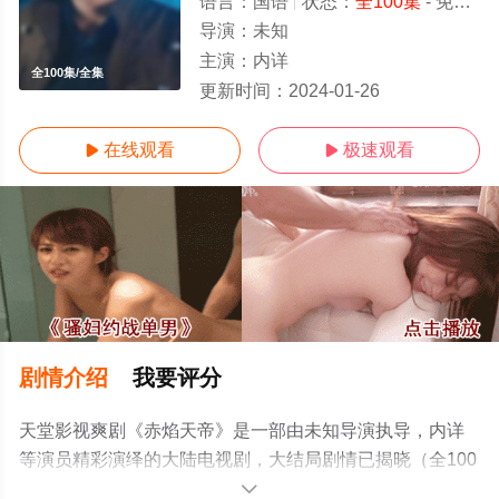
语言：
国语
状态：
全100集
- 免费在线观看
导演：
未知
主演：
内详
全100集/全集
更新时间：
2024-01-26
在线观看
极速观看


剧情介绍
我要评分
天堂影视爽剧《赤焰天帝》是一部由未知导演执导，内详
等演员精彩演绎的大陆电视剧，大结局剧情已揭晓（全100
集），手机免费观看高清未删减完整版电视剧全集就上天
