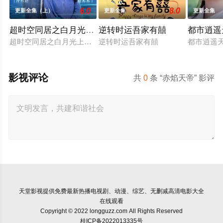
6.0
8.0
更新全集（上）
更新全集
更新全集
超时空同居之白月光上位手册
逆转时运吾家有囍
都市逍遥
超时空同居之白月光上位手册
逆转时运吾家有囍
都市逍遥
影视评论
共
0
条 “赤焰天帝” 影评
天堂影视
提供免费最新热播电视剧、动漫、综艺、无删减高清电影大全
在线观看
Copyright © 2022 longguzz.com All Rights Reserved
桂ICP备2022013335号