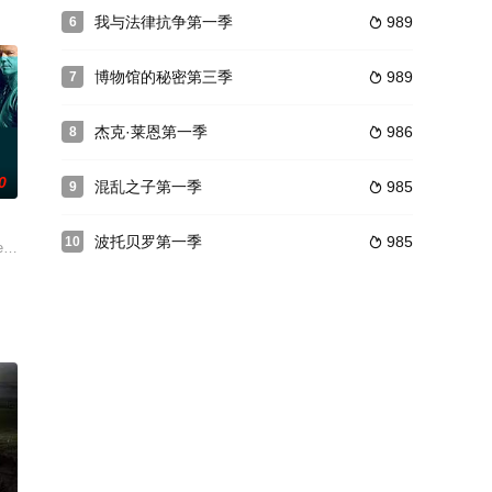
我与法律抗争第一季
989
6

博物馆的秘密第三季
989
7

杰克·莱恩第一季
986
8

0
混乱之子第一季
985
9

波托贝罗第一季
985
10

ident》已续订第四季，而主创之一Amy Hol