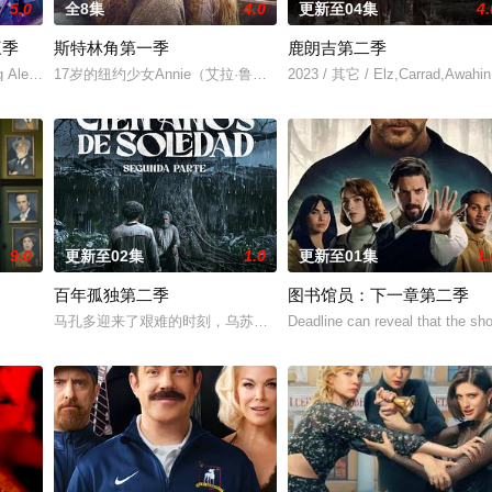
5.0
全8集
4.0
更新至04集
4.
三季
斯特林角第一季
鹿朗吉第二季
ng Alex at th
17岁的纽约少女Annie（艾拉·鲁宾 饰）和双胞胎哥哥由养父抚养长
2023 / 其它 / Elz,Carrad,Awa
9.0
更新至02集
1.0
更新至01集
1.
百年孤独第二季
图书馆员：下一章第二季
马孔多迎来了艰难的时刻，乌苏拉·伊瓜兰的诅咒成真，和平越来越难
Deadline can reveal that the sh