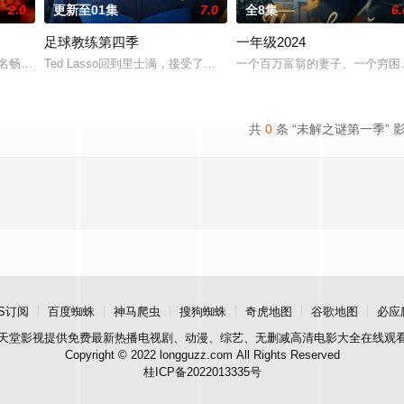
2.0
更新至01集
7.0
全8集
6.
足球教练第四季
一年级2024
艺术爱好以及新恋情的同时，他学会
名畅销小说，讲述专业骗子“幸运儿”露西（安雅·泰勒-乔伊 饰）
Ted Lasso回到里士满，接受了他迄今为止最大的挑战：执教一支乙
一个百万富翁的妻子、一个穷困
共
0
条 “未解之谜第一季” 
S订阅
百度蜘蛛
神马爬虫
搜狗蜘蛛
奇虎地图
谷歌地图
必应
天堂影视
提供免费最新热播电视剧、动漫、综艺、无删减高清电影大全在线观
Copyright © 2022 longguzz.com All Rights Reserved
桂ICP备2022013335号