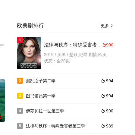
欧美剧排行
更多

1
mas,Angel,Yvonne
法律与秩序：特殊受害者第二十一季
996

剧
2019 / 美国 / 悬疑,犯罪,剧情,欧美
状态：全20集
混乱之子第二季
994
2

图书馆员第一季
994
3

伊莎贝拉一世第三季
990
4

0
法律与秩序：特殊受害者第三季
989
5
