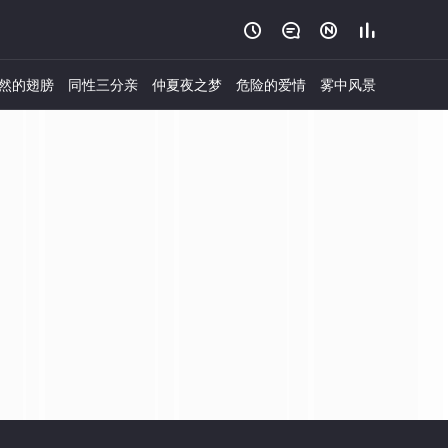




然的翅膀
同性三分亲
仲夏夜之梦
危险的爱情
雾中风景