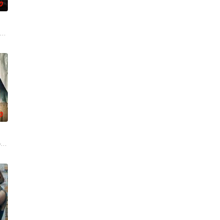
0
大。她无意中继承了神
hina,Rose,Ashby,科恩·霍洛维,Liam,Co
0
维持……该剧改编自诺贝尔文
ow has also b