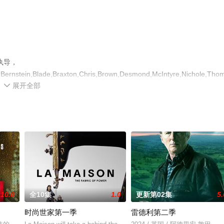
执导，
,Bernstein,Blade,Braxton,Chris,Brown,Desmond,McIntyre,Nichole,Tho
展开全部
，手机免费观看高清未删减完整版电视剧全集就上天堂电影网，热播电视

或剧情网等平台了解。
10.0
全10集
1.0
更新第02集
5.
时尚世家第一季
雷德利第二季