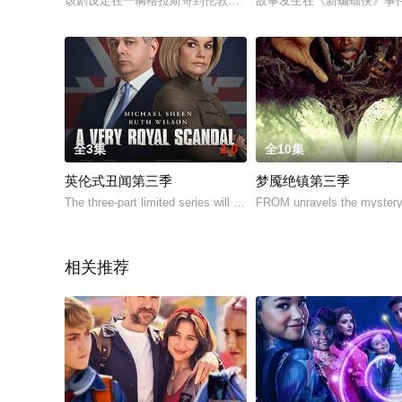
该剧设定在一辆格拉斯哥到伦敦的卧铺火车上，火车上发生危机
故事发生在《新蝙蝠侠》事件的一
全3集
1.0
全10集
英伦式丑闻第三季
梦魇绝镇第三季
The three-part limited series will follow Em
FROM unravels the mystery 
相关推荐