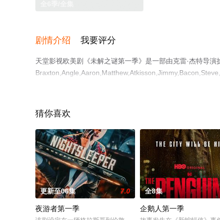
全6季/全集
剧情介绍
我要评分
天堂影视欧美剧《未解之谜第一季》是一部由克雷·杰特导演
Braxton,Angle,Aaron,Matthew,Atkisson,Jimmy,Bacon,Steve
等演员精彩演绎的美国电视剧，大结局剧情已揭晓（全6季）
提前免费观看，更多剧情信息可移步至豆瓣电视剧、电视猫
猜你喜欢
更新至06集
7.0
全8集
夜游者第一季
企鹅人第一季