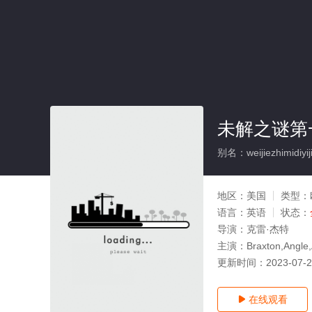
未解之谜第
别名：weijiezhimidiyij
地区：
美国
类型：
语言：
英语
状态：
导演：
克雷·杰特
主演：
Braxton,Angle
更新时间：
2023-07-
在线观看
