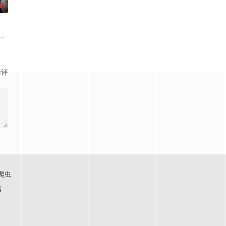
0
级联赛的女子足球队。
潦倒的知识分子和一个固执的职场人士，为了把自己的孩子送进名校
影评
爬虫
看