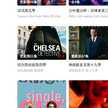
更新第05集
1.0
全4集
尝试第五季
少年魔法师：后继者第
Season five finds Nikki (Esther Smith) and J
Billie, still reeling from losi
更新第01集
10.0
更新至07集
切尔西侦探第四季
神探默多克第十九季
切尔西侦探 第四季
神探默多克 第十九季