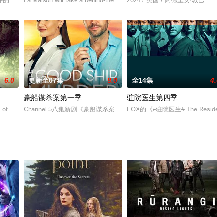
并迅速升级，两位陌生人必须合作拯
周后。讲述企鹅人（科林·法瑞尔 Colin Farrell
La Maison will take a behind-the-curtain loo
2024 / 英国 / 阿德里安·敦巴
6.0
更新至07集
8.0
全14集
4.
豪船谋杀案第一季
驻院医生第四季
of a nightmarish t
Channel 5八集新剧《豪船谋杀案》(The Good Ship Murder)于日
FOX的《#驻院医生# The Res